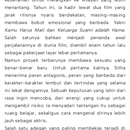
menantang. Tahun ini, ia hadir lewat dua film yang
jarak rilisnya nyaris berdekatan, masing-masing
membawa bobot emosional yang berbeda. Yakni
Kamu Harus Mati
dan
Keluarga Suami adalah Hama
.
Salah satunya bahkan menjadi penanda awal
perjalanannya di dunia film, diambil enam tahun lalu
sebagai pekerjaan layar lebar pertamanya.
Namun proyek terbarunya membawa sesuatu yang
benar-benar baru. Untuk pertama kalinya, Sitha
menerima peran antagonis, peran yang berbeda dari
karakter-karakter lembut dan tertindas yang selama
ini lekat dengannya. Sebuah keputusan yang lahir dari
rasa ingin mencoba, dari energi yang cukup untuk
mengambil risiko. Ia menyadari tantangan itu sebagai
ruang belajar, sekaligus cara mengenal dirinya lebih
jauh sebagai aktris.
Salah satu adegan yang paling membekas terjadi di