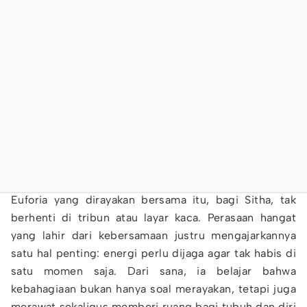
Euforia yang dirayakan bersama itu, bagi Sitha, tak
berhenti di tribun atau layar kaca. Perasaan hangat
yang lahir dari kebersamaan justru mengajarkannya
satu hal penting: energi perlu dijaga agar tak habis di
satu momen saja. Dari sana, ia belajar bahwa
kebahagiaan bukan hanya soal merayakan, tetapi juga
merawat sekaligus memberi ruang bagi tubuh dan diri