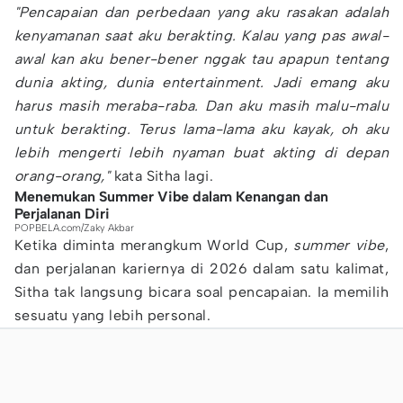
"Pencapaian dan perbedaan yang aku rasakan adalah
kenyamanan saat aku berakting. Kalau yang pas awal-
awal kan aku bener-bener nggak tau apapun tentang
dunia akting, dunia entertainment. Jadi emang aku
harus masih meraba-raba. Dan aku masih malu-malu
untuk berakting. Terus lama-lama aku kayak, oh aku
lebih mengerti lebih nyaman buat akting di depan
orang-orang,"
kata Sitha lagi.
Menemukan Summer Vibe dalam Kenangan dan
Perjalanan Diri
POPBELA.com/Zaky Akbar
Ketika diminta merangkum World Cup,
summer vibe
,
dan perjalanan kariernya di 2026 dalam satu kalimat,
Sitha tak langsung bicara soal pencapaian. Ia memilih
sesuatu yang lebih personal.