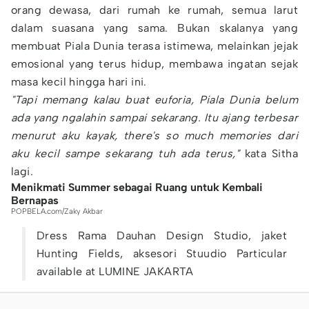
orang dewasa, dari rumah ke rumah, semua larut
dalam suasana yang sama. Bukan skalanya yang
membuat Piala Dunia terasa istimewa, melainkan jejak
emosional yang terus hidup, membawa ingatan sejak
masa kecil hingga hari ini.
"Tapi memang kalau buat euforia, Piala Dunia belum
ada yang ngalahin sampai sekarang. Itu ajang terbesar
menurut aku kayak, there's so much memories dari
aku kecil sampe sekarang tuh ada terus,"
kata Sitha
lagi.
Menikmati Summer sebagai Ruang untuk Kembali
Bernapas
POPBELA.com/Zaky Akbar
Dress Rama Dauhan Design Studio, jaket
Hunting Fields, aksesori Stuudio Particular
available at LUMINE JAKARTA