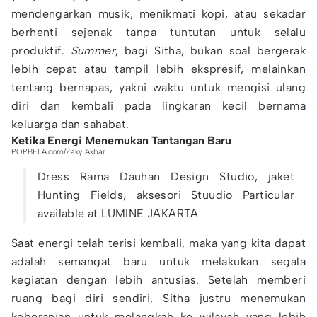
mendengarkan musik, menikmati kopi, atau sekadar
berhenti sejenak tanpa tuntutan untuk selalu
produktif.
Summer
, bagi Sitha, bukan soal bergerak
lebih cepat atau tampil lebih ekspresif, melainkan
tentang bernapas, yakni waktu untuk mengisi ulang
diri dan kembali pada lingkaran kecil bernama
keluarga dan sahabat.
Ketika Energi Menemukan Tantangan Baru
POPBELA.com/Zaky Akbar
Dress Rama Dauhan Design Studio, jaket
Hunting Fields, aksesori Stuudio Particular
available at LUMINE JAKARTA
Saat energi telah terisi kembali, maka yang kita dapat
adalah semangat baru untuk melakukan segala
kegiatan dengan lebih antusias. Setelah memberi
ruang bagi diri sendiri, Sitha justru menemukan
keberanian untuk melangkah ke wilayah yang lebih