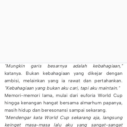
"Mungkin garis besarnya adalah kebahagiaan,"
katanya. Bukan kebahagiaan yang dikejar dengan
ambisi, melainkan yang ia rawat dan pertahankan.
"Kebahagiaan yang bukan aku cari, tapi aku maintain."
Memori-memori lama, mulai dari euforia World Cup
hingga kenangan hangat bersama almarhum papanya,
masih hidup dan beresonansi sampai sekarang.
"Mendengar kata World Cup sekarang aja, langsung
keinget masa-masa lalu aku yang sangat-sangat