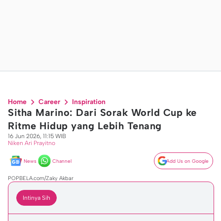
Home
Career
Inspiration
Sitha Marino: Dari Sorak World Cup ke
Ritme Hidup yang Lebih Tenang
16 Jun 2026, 11:15 WIB
Niken Ari Prayitno
News
Channel
Add Us on Google
POPBELA.com/Zaky Akbar
Intinya Sih