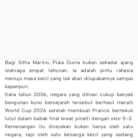
Bagi Sitha Marino, Piala Dunia bukan sekadar ajang
olahraga empat tahunan. Ia adalah pintu rahasia
menuju masa kecil yang tak akan dilupakannya sampai
kapanpun.
Italia tahun 2006, negara yang dihiasi cukup banyak
bangunan kuno bersejarah tersebut berhasil meraih
World Cup 2026 setelah membuat Prancis bertekuk
lutut dalam babak final lewat pinalti dengan skor 5-3.
Kemenangan itu dirayakan bukan hanya oleh satu
negara, tapi oleh satu keluarga kecil yang sedang