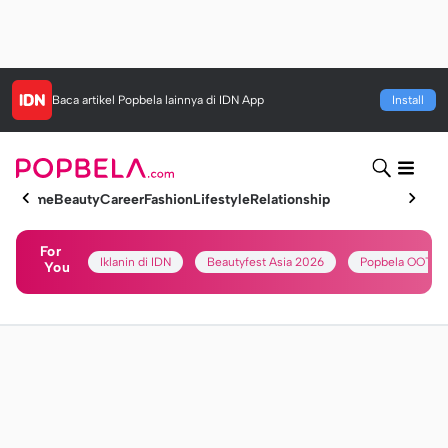
Baca artikel
Popbela
lainnya di IDN App
Install
Home
Beauty
Career
Fashion
Lifestyle
Relationship
For
Iklanin di IDN
Beautyfest Asia 2026
Popbela OOTD
You