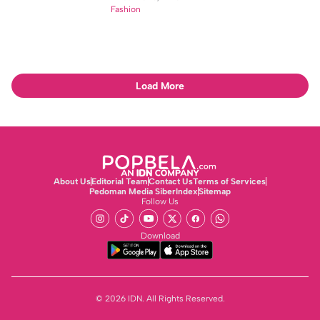
Fashion
Load More
About Us
Editorial Team
Contact Us
Terms of Services
Pedoman Media Siber
Index
Sitemap
Follow Us
Download
© 2026 IDN. All Rights Reserved.