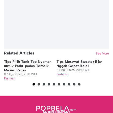
Editor
Nafi Khoiriyah
Related Articles
See More
Tips Pilih Tank Top Nyaman
Tips Merawat Sweater Biar
Ti
untuk Padu-padan Terbaik
Nggak Cepat Belel
un
Musim Panas
07 Agu 2026, 20:10 WIB
07
07 Agu 2026, 21:10 WIB
Fashion
Fa
Fashion