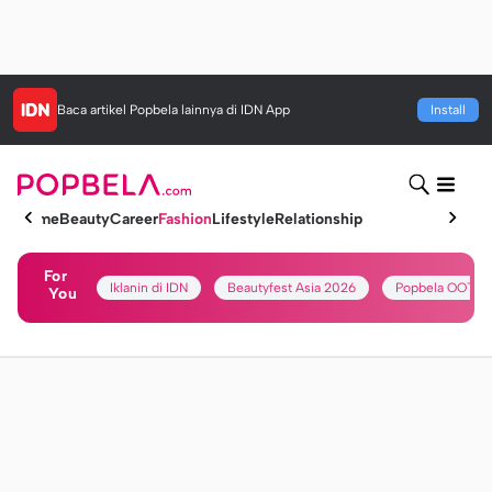
Baca artikel
Popbela
lainnya di IDN App
Install
Home
Beauty
Career
Fashion
Lifestyle
Relationship
For
Iklanin di IDN
Beautyfest Asia 2026
Popbela OOTD
You