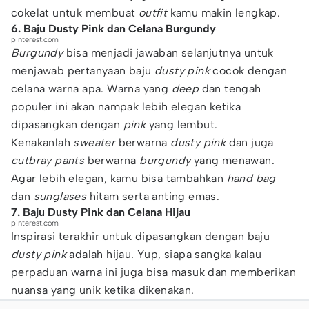
cokelat untuk membuat
outfit
kamu makin lengkap.
6. Baju Dusty Pink dan Celana Burgundy
pinterest.com
Burgundy
bisa menjadi jawaban selanjutnya untuk
menjawab pertanyaan baju
dusty pink
cocok dengan
celana warna apa. Warna yang
deep
dan tengah
populer ini akan nampak lebih elegan ketika
dipasangkan dengan
pink
yang lembut.
Kenakanlah
sweater
berwarna
dusty pink
dan juga
cutbray pants
berwarna
burgundy
yang menawan.
Agar lebih elegan, kamu bisa tambahkan
hand bag
dan
sunglases
hitam serta anting emas.
7. Baju Dusty Pink dan Celana Hijau
pinterest.com
Inspirasi terakhir untuk dipasangkan dengan baju
dusty pink
adalah hijau. Yup, siapa sangka kalau
perpaduan warna ini juga bisa masuk dan memberikan
nuansa yang unik ketika dikenakan.