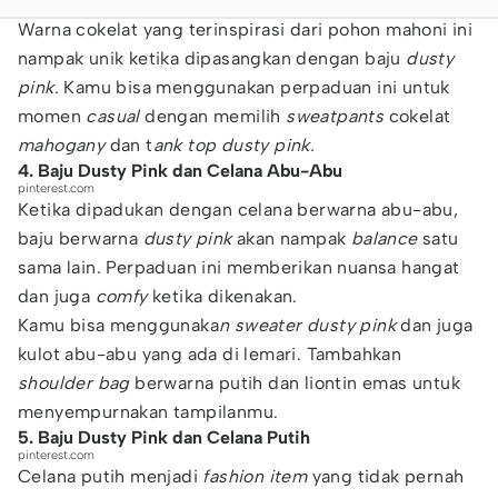
Warna cokelat yang terinspirasi dari pohon mahoni ini
nampak unik ketika dipasangkan dengan baju
dusty
pink
. Kamu bisa menggunakan perpaduan ini untuk
momen
casual
dengan memilih
sweatpants
cokelat
mahogany
dan t
ank top dusty pink.
4. Baju Dusty Pink dan Celana Abu-Abu
pinterest.com
Ketika dipadukan dengan celana berwarna abu-abu,
baju berwarna
dusty pink
akan nampak
balance
satu
sama lain. Perpaduan ini memberikan nuansa hangat
dan juga
comfy
ketika dikenakan.
Kamu bisa menggunaka
n sweater dusty pink
dan juga
kulot abu-abu yang ada di lemari. Tambahkan
shoulder bag
berwarna putih dan liontin emas untuk
menyempurnakan tampilanmu.
5. Baju Dusty Pink dan Celana Putih
pinterest.com
Celana putih menjadi
fashion item
yang tidak pernah