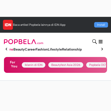
Baca artikel
Popbela
lainnya di IDN App
Install
Home
Beauty
Career
Fashion
Lifestyle
Relationship
For
Iklanin di IDN
Beautyfest Asia 2026
Popbela OOTD
You