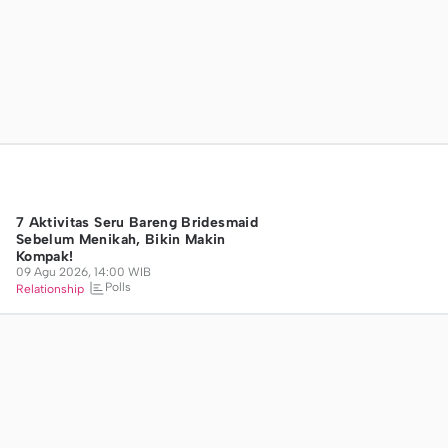
12 Weton Pembawa Rezeki Menurut Kitab
Primbon Betaljemur Adammakna
09 Agu 2026, 14:15 WIB
Career
7 Aktivitas Seru Bareng Bridesmaid
Sebelum Menikah, Bikin Makin
Kompak!
09 Agu 2026, 14:00 WIB
Polls
Relationship