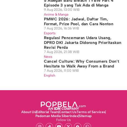
5 Adegan Baru Bleach TYBW Part 4
Episode 3 yang Tak Ada di Manga
9 Aug 2026, 13:00 WIB
Anime & Manga
PMWC 2026: Jadwal, Daftar Tim,
Format, Prize Pool, dan Cara Nonton
7 Aug 2026, 16:36 WIB
Esports
Regulasi Pencemaran Udara Usang,
DPRD DKI Jakarta Didorong Prioritaskan
Revisi Perda
7 Aug 2026, 21:38 WIB
News
Cancel Culture: Why Consumers Don't
Hesitate to Walk Away From a Brand
7 Aug 2026, 11:00 WIB
English
About Us
Editorial Team
Contact Us
Terms of Services
Pedoman Media Siber
Index
Sitemap
Follow Us