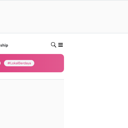
nship
#LokalBerdaya