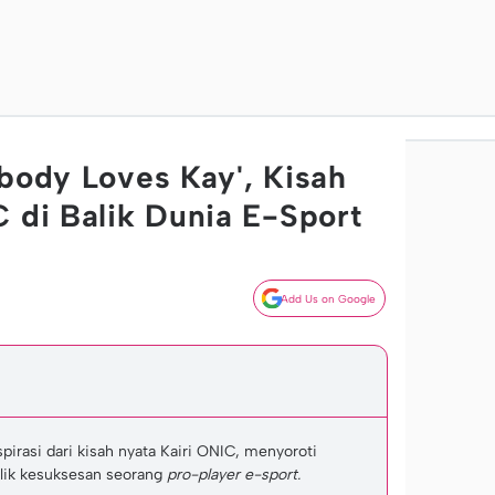
obody Loves Kay', Kisah
C di Balik Dunia E-Sport
Add Us on Google
pirasi dari kisah nyata Kairi ONIC, menyoroti
alik kesuksesan seorang
pro-player e-sport.