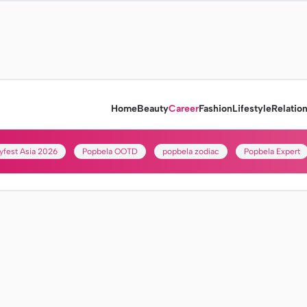
Home
Beauty
Career
Fashion
Lifestyle
Relatio
yfest Asia 2026
Popbela OOTD
popbela zodiac
Popbela Expert