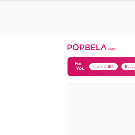
For
Iklanin di IDN
Beaut
You