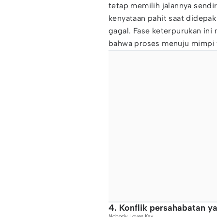
tetap memilih jalannya send
kenyataan pahit saat didepak
gagal. Fase keterpurukan ini 
bahwa proses menuju mimpi ti
4. Konflik persahabatan y
Nobody Loves Kay