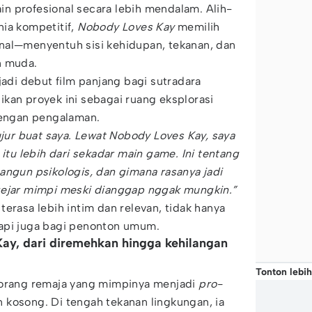
n profesional secara lebih mendalam. Alih-
ia kompetitif,
Nobody Loves Kay
memilih
nal—menyentuh sisi kehidupan, tekanan, dan
n muda.
jadi debut film panjang bagi sutradara
kan proyek ini sebagai ruang eksplorasi
dengan pengalaman.
ujur buat saya. Lewat Nobody Loves Kay, saya
 itu lebih dari sekadar main game. Ini tentang
angun psikologis, dan gimana rasanya jadi
gejar mimpi meski dianggap nggak mungkin.”
erasa lebih intim dan relevan, tidak hanya
tapi juga bagi penonton umum.
Kay, dari diremehkan hingga kehilangan
Tonton lebih
eorang remaja yang mimpinya menjadi
pro-
kosong. Di tengah tekanan lingkungan, ia