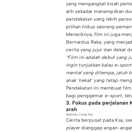
yang mengangkat kisah pemai
alih sekadar menampilkan dun
pendekatan yang lebih perso
pilihan hidup seorang pemai
Menariknya, film ini juga men
Bernardus Raka, yang menjadi
cerita yang jujur dan dekat 
“Film ini adalah debut yang j
ingin tunjukkan kalau e-sport
mental yang ditempa, jatuh b
anak ‘nekat’ yang tetap men
Pendekatan ini membuat film t
bagi penggemar
e-sport
, te
3. Fokus pada perjalanan 
arah
Nobody Loves Kay
Cerita berpusat pada Kay, s
player
dianggap angan-angan 