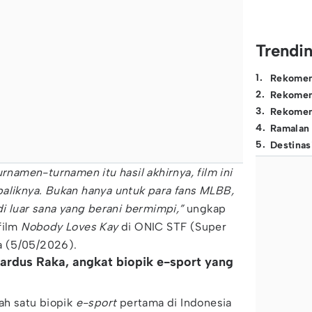
Trendi
1
.
Rekomen
2
.
Rekomen
3
.
Rekomen
4
.
Ramalan
5
.
Destinas
urnamen-turnamen itu hasil akhirnya, film ini
aliknya. Bukan hanya untuk para fans MLBB,
di luar sana yang berani bermimpi,”
ungkap
film
Nobody Loves Kay
di ONIC STF (Super
sa (5/05/2026).
nardus Raka, angkat biopik e-sport yang
lah satu biopik
e-sport
pertama di Indonesia