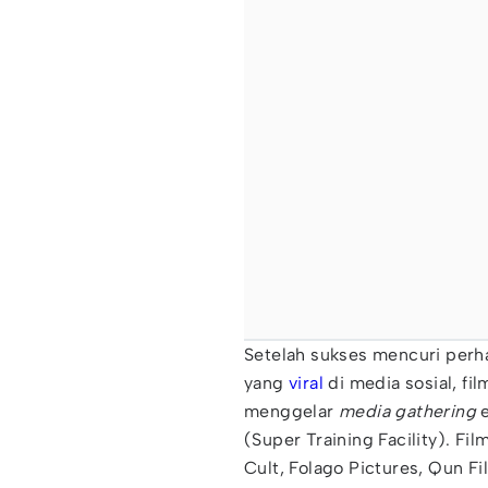
Setelah sukses mencuri perha
yang
viral
di media sosial, fi
menggelar
media gathering
e
(Super Training Facility). Fi
Cult, Folago Pictures, Qun F