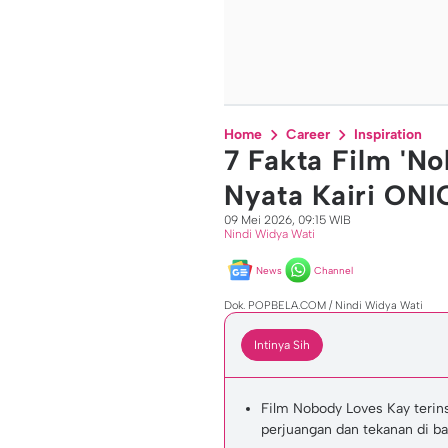
Home
Career
Inspiration
7 Fakta Film 'N
Nyata Kairi ONI
09 Mei 2026, 09:15 WIB
Nindi Widya Wati
News
Channel
Dok. POPBELA.COM / Nindi Widya Wati
Intinya Sih
Film Nobody Loves Kay terins
perjuangan dan tekanan di b