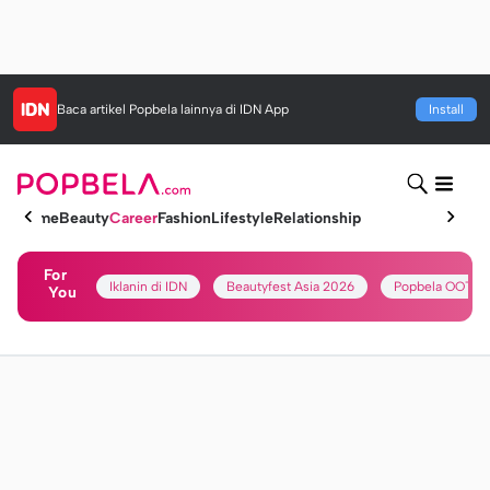
Baca artikel
Popbela
lainnya di IDN App
Install
Home
Beauty
Career
Fashion
Lifestyle
Relationship
For
Iklanin di IDN
Beautyfest Asia 2026
Popbela OOTD
You