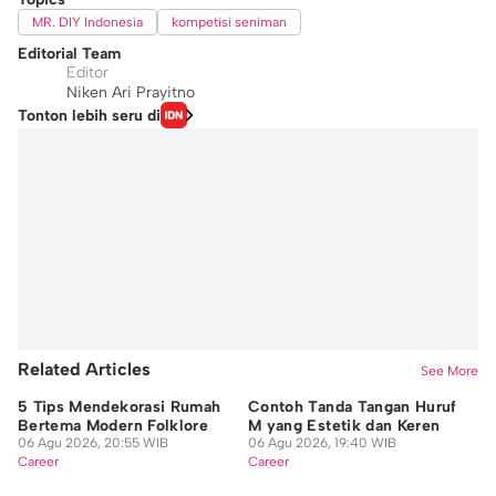
MR. DIY Indonesia
kompetisi seniman
Editorial Team
Editor
Niken Ari Prayitno
Tonton lebih seru di
Related Articles
See More
5 Tips Mendekorasi Rumah
Contoh Tanda Tangan Huruf
Si
Bertema Modern Folklore
M yang Estetik dan Keren
Mu
06 Agu 2026, 20:55 WIB
06 Agu 2026, 19:40 WIB
De
Career
Career
06
Ca