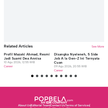
Related Articles
See More
Profil Mazaki Ahmad, Resmi
Disangka Nyeleneh, 5 Side
Me
Jadi Suami Dea Annisa
Job A la Gen-Z Ini Ternyata
Ci
10 Agu 2026, 12:55 WIB
Cuan
M
Career
09 Agu 2026, 20:55 WIB
09
Career
Ca
About Us
Editorial Team
Contact Us
Terms of Services