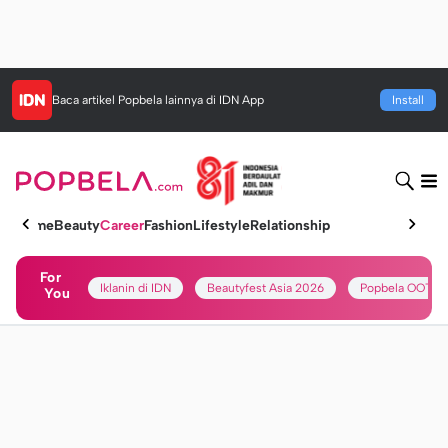
Baca artikel
Popbela
lainnya di IDN App
Install
Home
Beauty
Career
Fashion
Lifestyle
Relationship
For
Iklanin di IDN
Beautyfest Asia 2026
Popbela OOTD
You