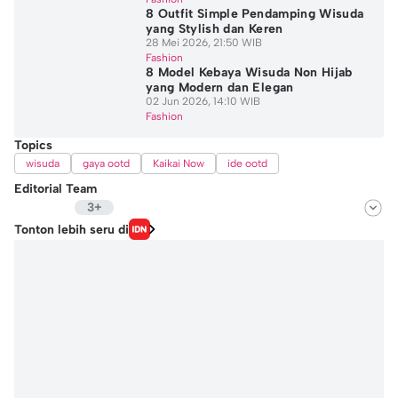
8 Outfit Simple Pendamping Wisuda
yang Stylish dan Keren
28 Mei 2026, 21:50 WIB
Fashion
8 Model Kebaya Wisuda Non Hijab
yang Modern dan Elegan
02 Jun 2026, 14:10 WIB
Fashion
Topics
wisuda
gaya ootd
Kaikai Now
ide ootd
Editorial Team
3+
Editor
Tonton lebih seru di
Langgeng Irma Salugiasih
Editor
Fairaz Tsiqat
Editor
Hafidhza Putri Andiza
Editor
Nafi Khoiriyah