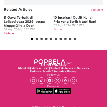
Related Articles
See More
11 Gaya Terbaik di
10 Inspirasi Outfit Kuliah
OM
Lollapalooza 2026, aespa
Pria yang Stylish tapi Rapi
se
hingga Olivia Dean
07 Agu 2026, 15:10 WIB
Te
07 Agu 2026, 15:30 WIB
Fashion
07
Fashion
Fa
About Us
Editorial Team
Contact Us
Terms of Services
Pedoman Media Siber
Index
Sitemap
Follow Us
Download