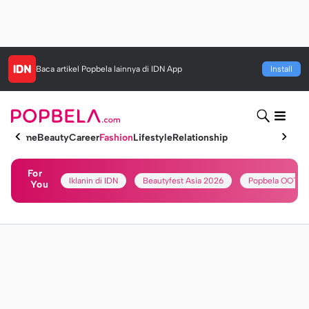
Baca artikel
Popbela
lainnya di IDN App
Install
Home
Beauty
Career
Fashion
Lifestyle
Relationship
For
Iklanin di IDN
Beautyfest Asia 2026
Popbela OOTD
You