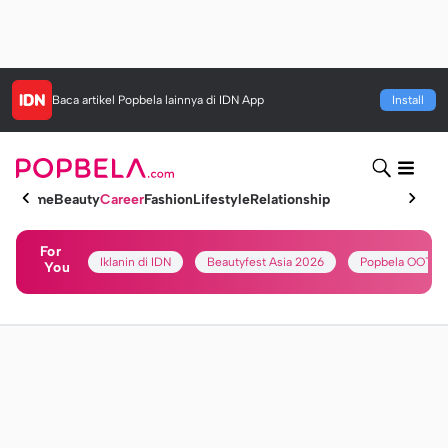
Baca artikel
Popbela
lainnya di IDN App
Install
Home
Beauty
Career
Fashion
Lifestyle
Relationship
For
Iklanin di IDN
Beautyfest Asia 2026
Popbela OOTD
You