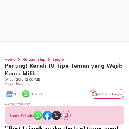
Home
Relationship
Single
Penting! Kenali 10 Tipe Teman yang Wajib
Kamu Miliki
07 Jun 2016, 12:00 WIB
Megan Faustine
News
Channel
Add Us on Google
www.nytimes.com
Share Article
"Best friends make the bad times good