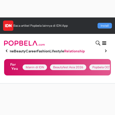
Baca artikel
Popbela
lainnya di IDN App
Install
Home
Beauty
Career
Fashion
Lifestyle
Relationship
For
Iklanin di IDN
Beautyfest Asia 2026
Popbela OOTD
You