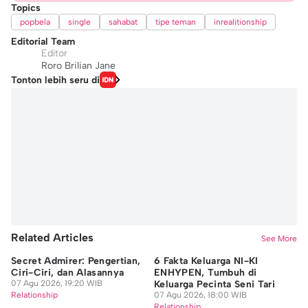
Topics
popbela
single
sahabat
tipe teman
inrealitionship
Editorial Team
Editor
Roro Brilian Jane
Tonton lebih seru di
Related Articles
See More
Secret Admirer: Pengertian,
6 Fakta Keluarga NI-KI
5 
Ciri-Ciri, dan Alasannya
ENHYPEN, Tumbuh di
Di
07 Agu 2026, 19:20 WIB
Keluarga Pecinta Seni Tari
Di
Relationship
07 Agu 2026, 18:00 WIB
07
Relationship
Re