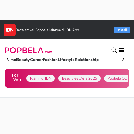
Baca artikel
Popbela
lainnya di IDN App
Install
Home
Beauty
Career
Fashion
Lifestyle
Relationship
For
Iklanin di IDN
Beautyfest Asia 2026
Popbela OOTD
You