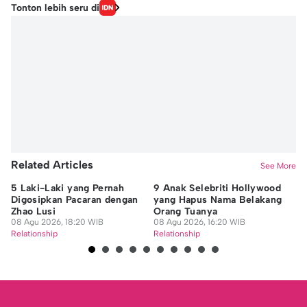
Tonton lebih seru di
Related Articles
See More
5 Laki-Laki yang Pernah
9 Anak Selebriti Hollywood
5 
Digosipkan Pacaran dengan
yang Hapus Nama Belakang
We
Zhao Lusi
Orang Tuanya
M
08 Agu 2026, 18:20 WIB
08 Agu 2026, 16:20 WIB
08
Relationship
Relationship
Re