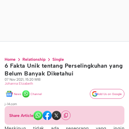
Home
Relationship
Single
6 Fakta Unik tentang Perselingkuhan yang
Belum Banyak Diketahui
07 Nov 2021, 15:20 WIB
Johanna Elizabeth
News
Channel
Add Us on Google
j-14.com
Share Article
Meskipun tidak ada seseorang yang ingin