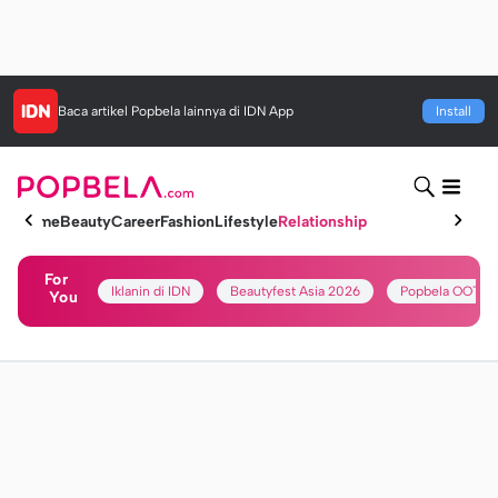
Baca artikel
Popbela
lainnya di IDN App
Install
Home
Beauty
Career
Fashion
Lifestyle
Relationship
For
Iklanin di IDN
Beautyfest Asia 2026
Popbela OOTD
You