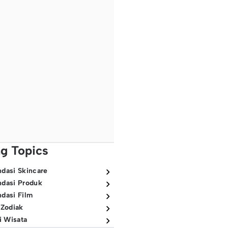
ng Topics
dasi Skincare
dasi Produk
dasi Film
 Zodiak
i Wisata