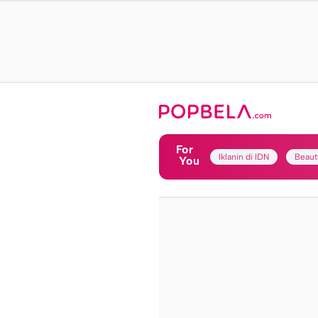
For
Iklanin di IDN
Beaut
You