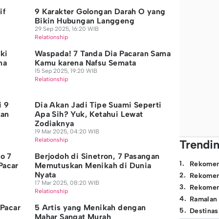
if
9 Karakter Golongan Darah O yang
Bikin Hubungan Langgeng
29 Sep 2025, 16:20 WIB
Relationship
ki
Waspada! 7 Tanda Dia Pacaran Sama
na
Kamu karena Nafsu Semata
15 Sep 2025, 19:20 WIB
Relationship
i 9
Dia Akan Jadi Tipe Suami Seperti
kan
Apa Sih? Yuk, Ketahui Lewat
Zodiaknya
19 Mar 2025, 04:20 WIB
Relationship
Trendi
ho 7
Berjodoh di Sinetron, 7 Pasangan
1
.
Rekomen
Pacar
Memutuskan Menikah di Dunia
Nyata
2
.
Rekomen
17 Mar 2025, 08:20 WIB
3
.
Rekomen
Relationship
4
.
Ramalan
 Pacar
5 Artis yang Menikah dengan
5
.
Destinas
Mahar Sangat Murah