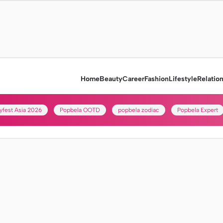
Home
Beauty
Career
Fashion
Lifestyle
Relatio
yfest Asia 2026
Popbela OOTD
popbela zodiac
Popbela Expert