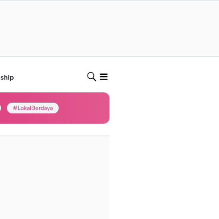
nship
#LokalBerdaya