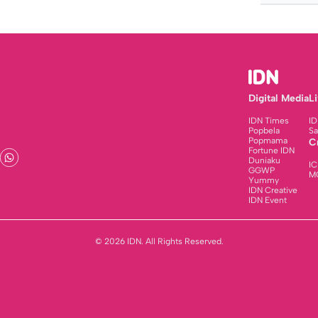
Digital Media
L
IDN Times
ID
Popbela
Sa
Popmama
C
Fortune IDN
Duniaku
IC
GGWP
M
Yummy
IDN Creative
IDN Event
© 2026 IDN. All Rights Reserved.