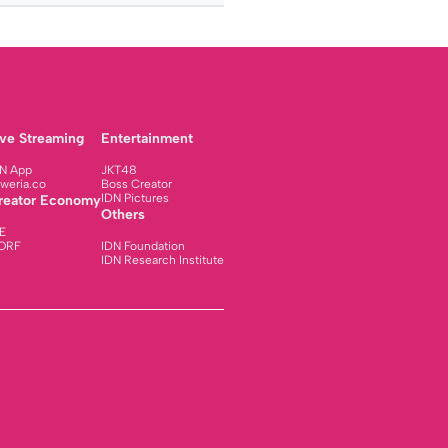
ive Streaming
Entertainment
N App
JKT48
weria.co
Boss Creator
IDN Pictures
reator Economy
Others
E
ORF
IDN Foundation
IDN Research Institute