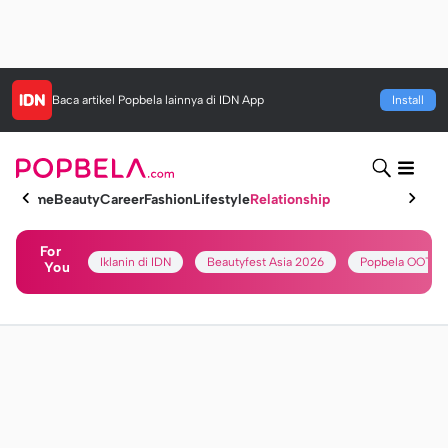
Baca artikel
Popbela
lainnya di IDN App
Install
Home
Beauty
Career
Fashion
Lifestyle
Relationship
For
Iklanin di IDN
Beautyfest Asia 2026
Popbela OOTD
You