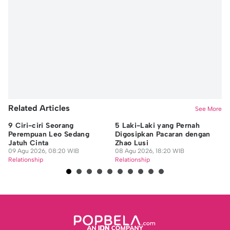
Related Articles
See More
9 Ciri-ciri Seorang
5 Laki-Laki yang Pernah
9 
Perempuan Leo Sedang
Digosipkan Pacaran dengan
ya
Jatuh Cinta
Zhao Lusi
Or
09 Agu 2026, 08:20 WIB
08 Agu 2026, 18:20 WIB
08
Relationship
Relationship
Re