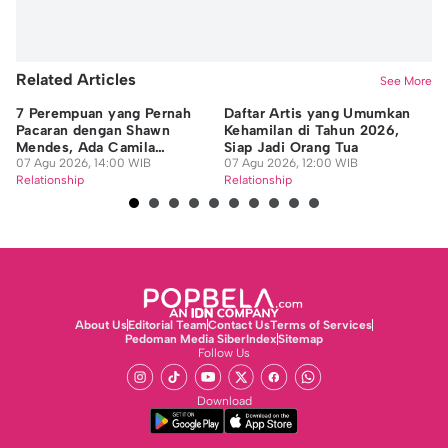
Related Articles
See More
7 Perempuan yang Pernah
Daftar Artis yang Umumkan
40
Pacaran dengan Shawn
Kehamilan di Tahun 2026,
Pa
Mendes, Ada Camila
Siap Jadi Orang Tua
Me
Cabello
07 Agu 2026, 14:00 WIB
07 Agu 2026, 12:00 WIB
07
Relationship
Relationship
Re
About Us
Editorial Team
Contact Us
Terms of Services
Pedoman Media Siber
Index
Sitemap
Follow Us
Download