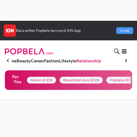
Baca artikel
Popbela
lainnya di IDN App
Install
Home
Beauty
Career
Fashion
Lifestyle
Relationship
For
Iklanin di IDN
Beautyfest Asia 2026
Popbela OOTD
You