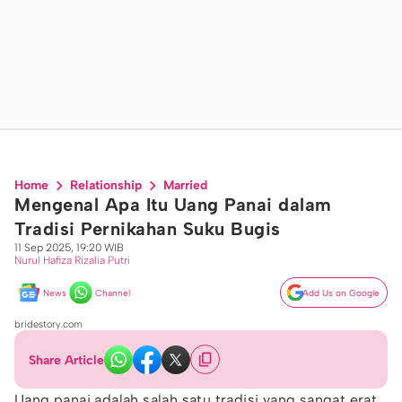
Home
Relationship
Married
Mengenal Apa Itu Uang Panai dalam
Tradisi Pernikahan Suku Bugis
11 Sep 2025, 19:20 WIB
Nurul Hafiza Rizalia Putri
News
Channel
Add Us on Google
bridestory.com
Share Article
Uang panai adalah salah satu tradisi yang sangat erat