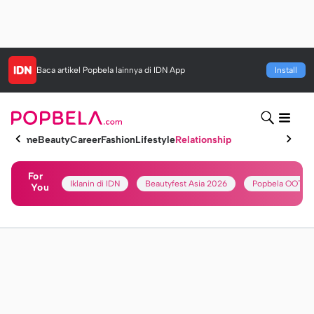
Baca artikel
Popbela
lainnya di IDN App
Install
Home
Beauty
Career
Fashion
Lifestyle
Relationship
For
Iklanin di IDN
Beautyfest Asia 2026
Popbela OOTD
You