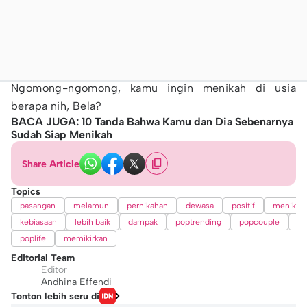
Ngomong-ngomong, kamu ingin menikah di usia
berapa nih, Bela?
BACA JUGA: 10 Tanda Bahwa Kamu dan Dia Sebenarnya
Sudah Siap Menikah
Share Article
Topics
pasangan
melamun
pernikahan
dewasa
positif
menikah
kebiasaan
lebih baik
dampak
poptrending
popcouple
po
poplife
memikirkan
Editorial Team
Editor
Andhina Effendi
Tonton lebih seru di