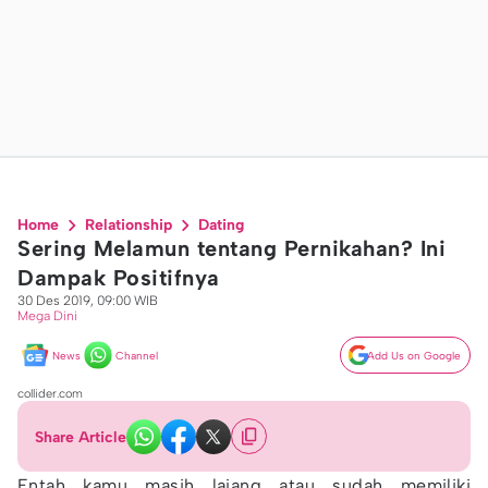
Home
Relationship
Dating
Sering Melamun tentang Pernikahan? Ini
Dampak Positifnya
30 Des 2019, 09:00 WIB
Mega Dini
News
Channel
Add Us on Google
collider.com
Share Article
Entah kamu masih lajang atau sudah memiliki