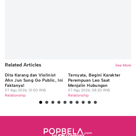
Related Articles
See More
Dita Karang dan Violinist
Ternyata, Begini Karakter
Si
Ahn Jun Sung Go Public, Ini
Perempuan Leo Saat
Ci
Faktanya!
Menjalin Hubungan
U
07 Agu 2026, 10:00 WIB
07 Agu 2026, 08:20 WIB
06
Relationship
Relationship
Re