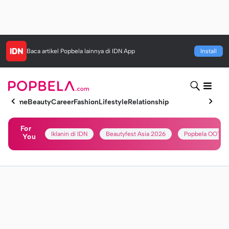
Baca artikel
Popbela
lainnya di IDN App
Install
Home
Beauty
Career
Fashion
Lifestyle
Relationship
For
Iklanin di IDN
Beautyfest Asia 2026
Popbela OOTD
You