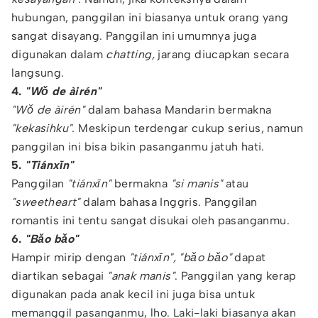
hubungan, panggilan ini biasanya untuk orang yang
sangat disayang. Panggilan ini umumnya juga
digunakan dalam
chatting,
jarang diucapkan secara
langsung.
4.
"Wǒ de àirén"
"Wǒ de àirén"
dalam bahasa Mandarin bermakna
"kekasihku"
. Meskipun terdengar cukup serius, namun
panggilan ini bisa bikin pasanganmu jatuh hati.
5.
"Tiánxīn"
Panggilan
"tiánxīn"
bermakna
"si manis"
atau
"sweetheart"
dalam bahasa Inggris. Panggilan
romantis ini tentu sangat disukai oleh pasanganmu.
6.
"Bǎo bǎo"
Hampir mirip dengan
"tiánxīn", "bǎo bǎo"
dapat
diartikan sebagai
"anak manis"
. Panggilan yang kerap
digunakan pada anak kecil ini juga bisa untuk
memanggil pasanganmu, lho. Laki-laki biasanya akan