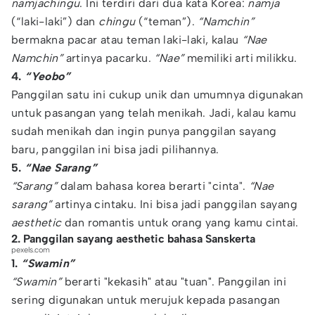
namjachingu
. Ini terdiri dari dua kata Korea:
namja
(“laki-laki”) dan
chingu
(“teman”).
“Namchin”
bermakna pacar atau teman laki-laki, kalau
“Nae
Namchin”
artinya pacarku.
“Nae”
memiliki arti milikku.
4.
“Yeobo”
Panggilan satu ini cukup unik dan umumnya digunakan
untuk pasangan yang telah menikah. Jadi, kalau kamu
sudah menikah dan ingin punya panggilan sayang
baru, panggilan ini bisa jadi pilihannya.
5.
“Nae Sarang”
“Sarang”
dalam bahasa korea berarti "cinta".
“Nae
sarang”
artinya cintaku. Ini bisa jadi panggilan sayang
aesthetic
dan romantis untuk orang yang kamu cintai.
2. Panggilan sayang aesthetic bahasa Sanskerta
pexels.com
1.
“Swamin”
“Swamin”
berarti "kekasih" atau "tuan". Panggilan ini
sering digunakan untuk merujuk kepada pasangan