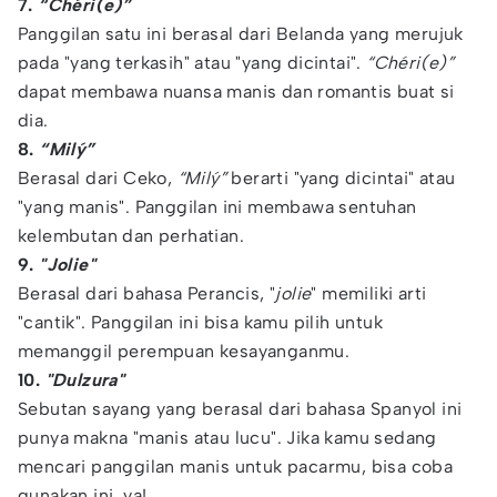
7.
“Chéri(e)”
Panggilan satu ini berasal dari Belanda yang merujuk
pada "yang terkasih" atau "yang dicintai".
“Chéri(e)”
dapat membawa nuansa manis dan romantis buat si
dia.
8.
“Milý”
Berasal dari Ceko,
“Milý”
berarti "yang dicintai" atau
"yang manis". Panggilan ini membawa sentuhan
kelembutan dan perhatian.
9.
"Jolie"
Berasal dari bahasa Perancis, "
jolie
" memiliki arti
"cantik". Panggilan ini bisa kamu pilih untuk
memanggil perempuan kesayanganmu.
10.
"Dulzura"
Sebutan sayang yang berasal dari bahasa Spanyol ini
punya makna "manis atau lucu". Jika kamu sedang
mencari panggilan manis untuk pacarmu, bisa coba
gunakan ini, ya!