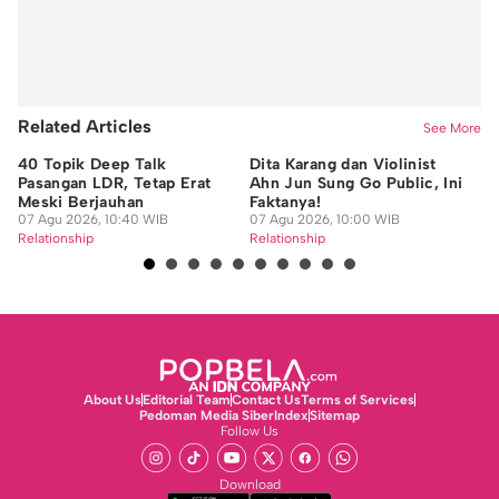
Related Articles
See More
40 Topik Deep Talk
Dita Karang dan Violinist
Te
Pasangan LDR, Tetap Erat
Ahn Jun Sung Go Public, Ini
Pe
Meski Berjauhan
Faktanya!
Me
07 Agu 2026, 10:40 WIB
07 Agu 2026, 10:00 WIB
07
Relationship
Relationship
Re
About Us
Editorial Team
Contact Us
Terms of Services
Pedoman Media Siber
Index
Sitemap
Follow Us
Download