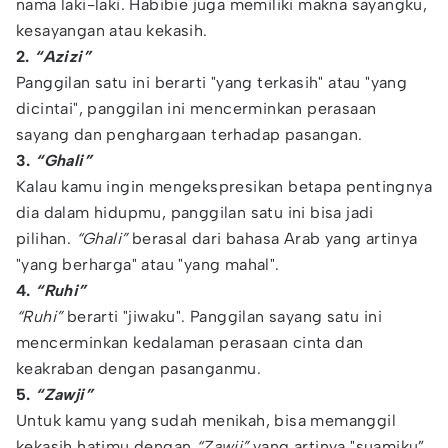
nama laki-laki. Habibie juga memiliki makna sayangku,
kesayangan atau kekasih.
2.
“Azizi”
Panggilan satu ini berarti "yang terkasih" atau "yang
dicintai", panggilan ini mencerminkan perasaan
sayang dan penghargaan terhadap pasangan.
3.
“Ghali”
Kalau kamu ingin mengekspresikan betapa pentingnya
dia dalam hidupmu, panggilan satu ini bisa jadi
pilihan.
“Ghali”
berasal dari bahasa Arab yang artinya
"yang berharga" atau "yang mahal".
4.
“Ruhi”
“Ruhi”
berarti "jiwaku". Panggilan sayang satu ini
mencerminkan kedalaman perasaan cinta dan
keakraban dengan pasanganmu.
5.
“Zawji”
Untuk kamu yang sudah menikah, bisa memanggil
kekasih hatimu dengan
“Zawji”
yang artinya "suamiku”.