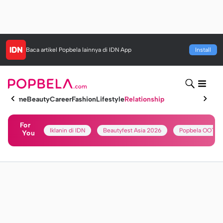
Baca artikel
Popbela
lainnya di IDN App
Install
Home
Beauty
Career
Fashion
Lifestyle
Relationship
For
Iklanin di IDN
Beautyfest Asia 2026
Popbela OOTD
You