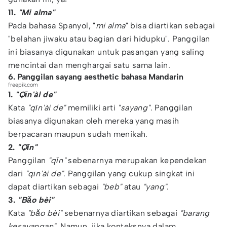
11.
"Mi alma"
Pada bahasa Spanyol, "
mi alma
" bisa diartikan sebagai
"belahan jiwaku atau bagian dari hidupku". Panggilan
ini biasanya digunakan untuk pasangan yang saling
mencintai dan menghargai satu sama lain.
6. Panggilan sayang aesthetic bahasa Mandarin
freepik.com
1.
"Qīn'ài de"
Kata
"qīn'ài de"
memiliki arti
"sayang"
. Panggilan
biasanya digunakan oleh mereka yang masih
berpacaran maupun sudah menikah.
2.
"Qīn"
Panggilan
"qīn"
sebenarnya merupakan kependekan
dari
"qīn'ài de"
. Panggilan yang cukup singkat ini
dapat diartikan sebagai
"beb"
atau
"yang"
.
3.
"Bǎo bèi"
Kata
"bǎo bèi"
sebenarnya diartikan sebagai
"barang
kesayangan"
. Namun, jika konteksnya dalam