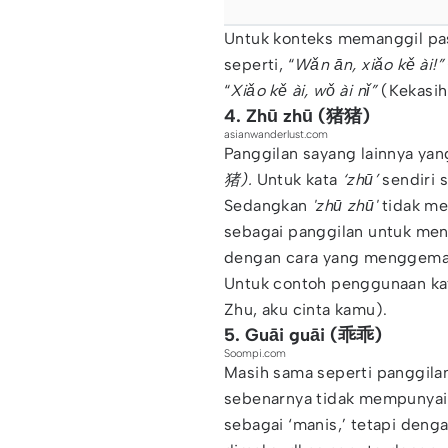
Untuk konteks memanggil pas
seperti, “
Wǎn ān, xiǎo kě ài!”
“
Xiǎo kě ài, wǒ ài nǐ”
(Kekasih
4. Zhū zhū (猪猪)
asianwanderlust.com
Panggilan sayang lainnya yan
猪).
Untuk kata
‘zhū’
sendiri s
Sedangkan
'zhū zhū'
tidak me
sebagai panggilan untuk men
dengan cara yang menggema
Untuk contoh penggunaan kat
Zhu, aku cinta kamu).
5. Guāi guāi (乖乖)
Soompi.com
Masih sama seperti panggila
sebenarnya tidak mempunyai 
sebagai ‘manis,’ tetapi den