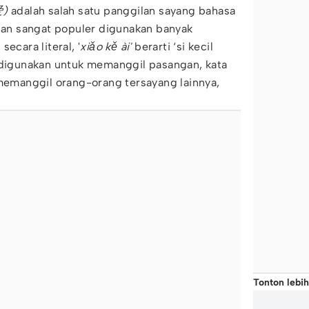
爱)
adalah salah satu panggilan sayang bahasa
n sangat populer digunakan banyak
ecara literal, '
xiǎo kě ài'
berarti ‘si kecil
a digunakan untuk memanggil pasangan, kata
 memanggil orang-orang tersayang lainnya,
Tonton lebih