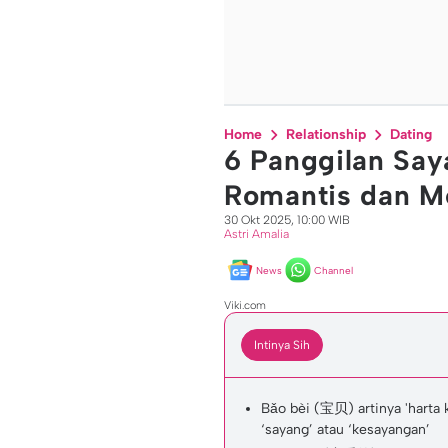
Home
Relationship
Dating
6 Panggilan Say
Romantis dan 
30 Okt 2025, 10:00 WIB
Astri Amalia
News
Channel
Viki.com
Intinya Sih
Bǎo bèi (宝贝) artinya 'harta 
‘sayang’ atau ‘kesayangan’