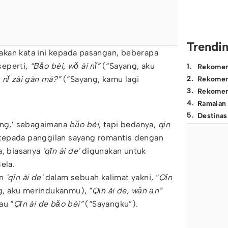
Trendi
kan kata ini kepada pasangan, beberapa
seperti,
“Bǎo bèi, wǒ ài nǐ”
(“Sayang, aku
1
.
Rekomen
 nǐ zài gàn má?”
(“Sayang, kamu lagi
2
.
Rekomen
3
.
Rekomen
4
.
Ramalan
5
.
Destinas
yang,’ sebagaimana
bǎo bèi
, tapi bedanya,
qīn
kepada panggilan sayang romantis dengan
a, biasanya
'qīn ài de'
digunakan untuk
ela.
n
'qīn ài de'
dalam sebuah kalimat yakni, “
Qīn
g, aku merindukanmu), “
Qīn ài de, wǎn ān”
au “
Qīn ài de bǎo bèi”
(“Sayangku”).