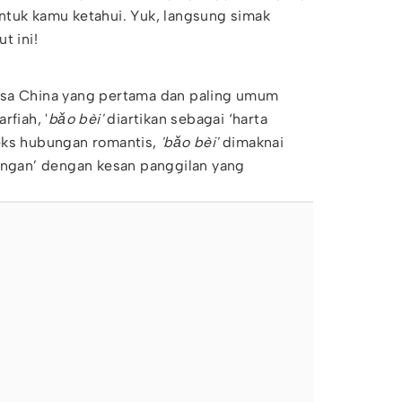
ntuk kamu ketahui. Yuk, langsung simak
t ini!
asa China yang pertama dan paling umum
rfiah, '
bǎo bèi'
diartikan sebagai ‘harta
eks hubungan romantis,
'bǎo bèi'
dimaknai
yangan’ dengan kesan panggilan yang