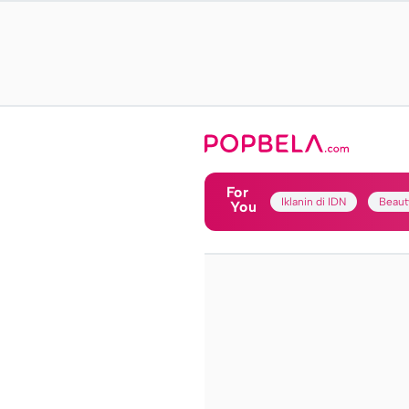
For
Iklanin di IDN
Beaut
You