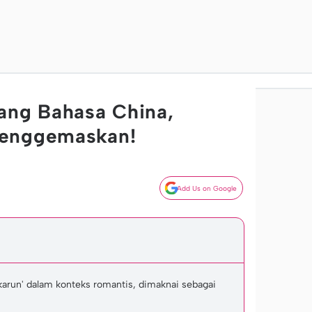
ang Bahasa China,
Menggemaskan!
Add Us on Google
karun' dalam konteks romantis, dimaknai sebagai