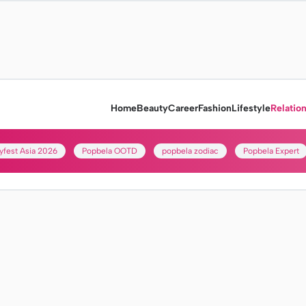
Home
Beauty
Career
Fashion
Lifestyle
Relatio
yfest Asia 2026
Popbela OOTD
popbela zodiac
Popbela Expert