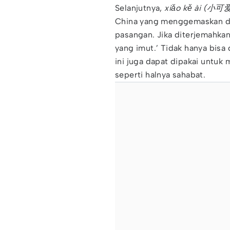
Selanjutnya,
xiǎo kě ài (小可
China yang menggemaskan da
pasangan. Jika diterjemahkan s
yang imut.’ Tidak hanya bis
ini juga dapat dipakai untuk
seperti halnya sahabat.