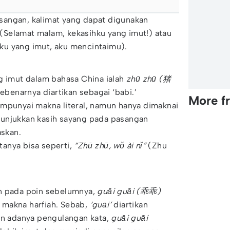
angan, kalimat yang dapat digunakan
(Selamat malam, kekasihku yang imut!) atau
ku yang imut, aku mencintaimu).
g imut dalam bahasa China ialah
zhū zhū (猪
ebenarnya diartikan sebagai ‘babi.’
More f
mpunyai makna literal, namun hanya dimaknai
unjukkan kasih sayang pada pasangan
skan.
anya bisa seperti,
“Zhū zhū, wǒ ài nǐ”
(Zhu
n pada poin sebelumnya,
guāi guāi (乖乖)
makna harfiah. Sebab,
‘guāi’
diartikan
gan adanya pengulangan kata,
guāi guāi