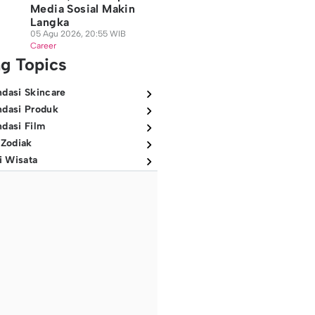
Media Sosial Makin
Langka
05 Agu 2026, 20:55 WIB
Career
ng Topics
dasi Skincare
dasi Produk
dasi Film
 Zodiak
i Wisata