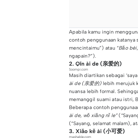
Apabila kamu ingin mengguna
contoh penggunaan katanya 
mencintaimu”) atau “
Bǎo bèi,
ngapain?”).
2. Qīn ài de (亲爱的)
Soompi.com
Masih diartikan sebagai ‘sa
ài de
(亲爱的)
lebih merujuk 
nuansa lebih formal. Sehingg
memanggil suami atau istri, B
Beberapa contoh penggunaa
ài de, wǒ xiǎng nǐ le”
(“Sayan
(“Sayang, selamat malam), at
3. Xiǎo kě ài (小可爱)
mashable.com