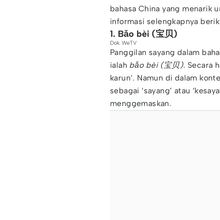
bahasa China yang menarik u
informasi selengkapnya beriku
1. Bǎo bèi (宝贝)
Dok. WeTV
Panggilan sayang dalam bah
ialah
bǎo bèi (宝贝).
Secara ha
karun’. Namun di dalam kont
sebagai ‘sayang’ atau ‘kesa
menggemaskan.