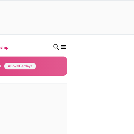
nship
#LokalBerdaya