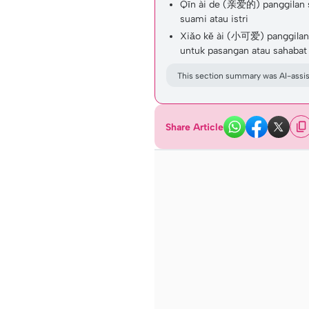
Qīn ài de (亲爱的) panggilan s
suami atau istri
Xiǎo kě ài (小可爱) panggilan 
untuk pasangan atau sahabat
This section summary was AI-assist
Share Article