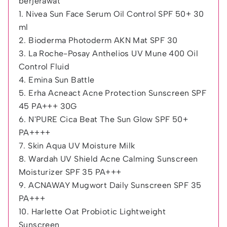
berjerawat
1. Nivea Sun Face Serum Oil Control SPF 50+ 30
ml
2. Bioderma Photoderm AKN Mat SPF 30
3. La Roche-Posay Anthelios UV Mune 400 Oil
Control Fluid
4. Emina Sun Battle
5. Erha Acneact Acne Protection Sunscreen SPF
45 PA+++ 30G
6. N'PURE Cica Beat The Sun Glow SPF 50+
PA++++
7. Skin Aqua UV Moisture Milk
8. Wardah UV Shield Acne Calming Sunscreen
Moisturizer SPF 35 PA+++
9. ACNAWAY Mugwort Daily Sunscreen SPF 35
PA+++
10. Harlette Oat Probiotic Lightweight
Sunscreen