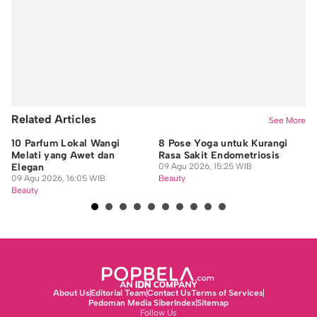
Nadia Agatha Pramesthi
Editor
Jidan Nanda Lesmana
Related Articles
See More
10 Parfum Lokal Wangi
8 Pose Yoga untuk Kurangi
5 
Melati yang Awet dan
Rasa Sakit Endometriosis
Ha
Elegan
09 Agu 2026, 15:25 WIB
Su
09 Agu 2026, 16:05 WIB
Beauty
09
Beauty
Be
About Us
Editorial Team
Contact Us
Terms of Services
Pedoman Media Siber
Index
Sitemap
Follow Us