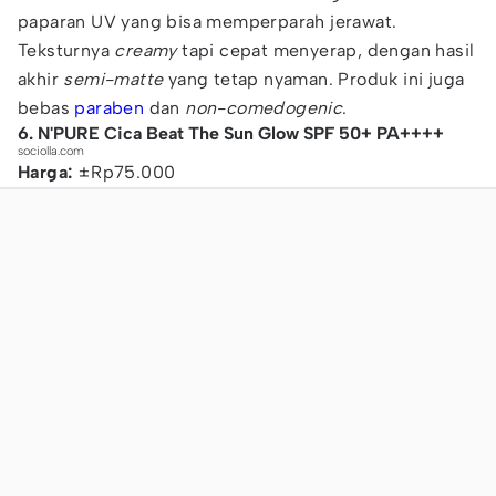
paparan UV yang bisa memperparah jerawat.
Teksturnya
creamy
tapi cepat menyerap, dengan hasil
akhir
semi-matte
yang tetap nyaman. Produk ini juga
bebas
paraben
dan
non-comedogenic
.
6. N'PURE Cica Beat The Sun Glow SPF 50+ PA++++
sociolla.com
Harga:
±Rp75.000