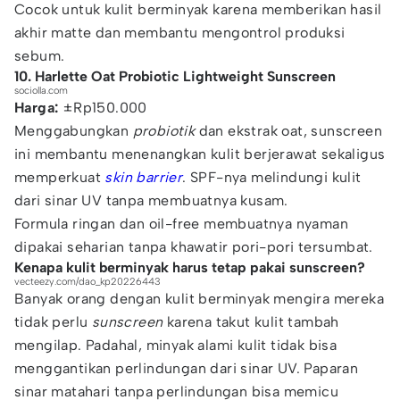
Cocok untuk kulit berminyak karena memberikan hasil
akhir matte dan membantu mengontrol produksi
sebum.
10. Harlette Oat Probiotic Lightweight Sunscreen
sociolla.com
Harga:
±Rp150.000
Menggabungkan
probiotik
dan ekstrak oat, sunscreen
ini membantu menenangkan kulit berjerawat sekaligus
memperkuat
skin barrier
. SPF-nya melindungi kulit
dari sinar UV tanpa membuatnya kusam.
Formula ringan dan oil-free membuatnya nyaman
dipakai seharian tanpa khawatir pori-pori tersumbat.
Kenapa kulit berminyak harus tetap pakai sunscreen?
vecteezy.com/dao_kp20226443
Banyak orang dengan kulit berminyak mengira mereka
tidak perlu
sunscreen
karena takut kulit tambah
mengilap. Padahal, minyak alami kulit tidak bisa
menggantikan perlindungan dari sinar UV. Paparan
sinar matahari tanpa perlindungan bisa memicu