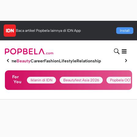
Baca artikel
Popbela
lainnya di IDN App
Install
Home
Beauty
Career
Fashion
Lifestyle
Relationship
For
Iklanin di IDN
Beautyfest Asia 2026
Popbela OOTD
You