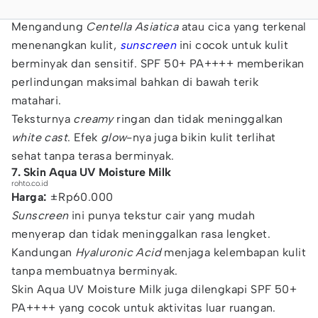
Mengandung
Centella Asiatica
atau cica yang terkenal
menenangkan kulit,
sunscreen
ini cocok untuk kulit
berminyak dan sensitif. SPF 50+ PA++++ memberikan
perlindungan maksimal bahkan di bawah terik
matahari.
Teksturnya
creamy
ringan dan tidak meninggalkan
white cast
. Efek
glow
-nya juga bikin kulit terlihat
sehat tanpa terasa berminyak.
7. Skin Aqua UV Moisture Milk
rohto.co.id
Harga:
±Rp60.000
Sunscreen
ini punya tekstur cair yang mudah
menyerap dan tidak meninggalkan rasa lengket.
Kandungan
Hyaluronic Acid
menjaga kelembapan kulit
tanpa membuatnya berminyak.
Skin Aqua UV Moisture Milk juga dilengkapi SPF 50+
PA++++ yang cocok untuk aktivitas luar ruangan.