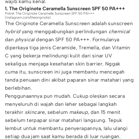
wajib kamu kenal.
1. The Originote Ceramella Sunscreen SPF 50 PA+++
Potret The Originote Ceramella Sunscreen SPF 50 PA+++
(instagram.com/theoriginote)
The Originote Ceramella Sunscreen adalah sunscreen
hybrid
yang menggabungkan perlindungan
chemical
dan
physical
dengan SPF 50 PA+++. Formulanya
diperkaya tiga jenis Ceramide, Tremella, dan Vitamin
C yang bekerja melindungi kulit dari sinar UV
sekaligus menjaga kesehatan skin barrier. Nggak
cuma itu, sunscreen ini juga membantu mencegah
tanda penuaan dini akibat paparan sinar matahari yang
berlebihan.
Penggunaannya pun mudah. Cukup oleskan secara
menyeluruh di wajah dan leher sebagai langkah
terakhir
skincare
, sebelum
makeup
, dan 15 menit
sebelum terpapar sinar matahari langsung. Tepuk
lembut untuk membantu penyerapannya, lalu ulangi
setiap dua jam saat kamu berada di luar ruangan.