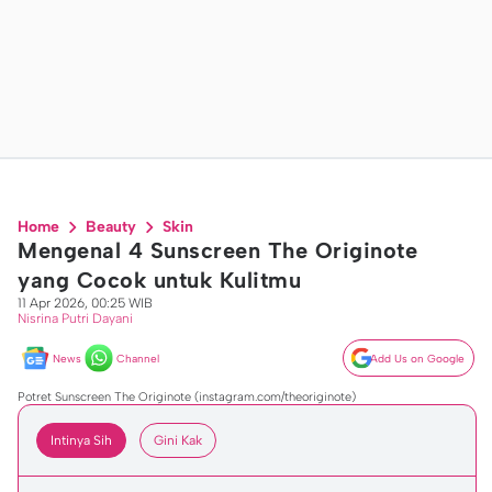
Home
Beauty
Skin
Mengenal 4 Sunscreen The Originote
yang Cocok untuk Kulitmu
11 Apr 2026, 00:25 WIB
Nisrina Putri Dayani
News
Channel
Add Us on Google
Potret Sunscreen The Originote (instagram.com/theoriginote)
Intinya Sih
Gini Kak