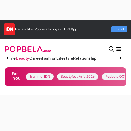
Baca artikel
Popbela
lainnya di IDN App
Install
Home
Beauty
Career
Fashion
Lifestyle
Relationship
For
Iklanin di IDN
Beautyfest Asia 2026
Popbela OOTD
You