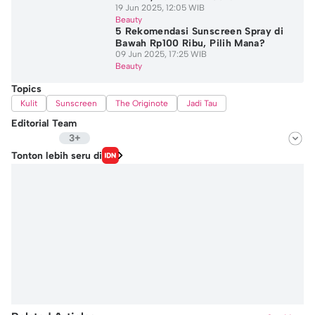
19 Jun 2025, 12:05 WIB
Beauty
5 Rekomendasi Sunscreen Spray di
Bawah Rp100 Ribu, Pilih Mana?
09 Jun 2025, 17:25 WIB
Beauty
Topics
Kulit
Sunscreen
The Originote
Jadi Tau
Editorial Team
3+
Editor
Tonton lebih seru di
Hidayat Taufik
Editor
Fairaz Tsiqat
Editor
Nadia Agatha Pramesthi
Editor
Jidan Nanda Lesmana