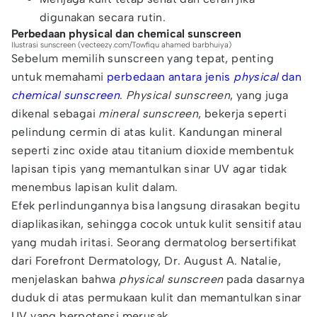
digunakan secara rutin.
Perbedaan physical dan chemical sunscreen
Ilustrasi sunscreen (vecteezy.com/Towfiqu ahamed barbhuiya)
Sebelum memilih sunscreen yang tepat, penting
untuk memahami
perbedaan antara jenis
physical
dan
chemical sunscreen
.
Physical sunscreen
, yang juga
dikenal sebagai
mineral sunscreen
, bekerja seperti
pelindung cermin di atas kulit. Kandungan mineral
seperti zinc oxide atau titanium dioxide membentuk
lapisan tipis yang memantulkan sinar UV agar tidak
menembus lapisan kulit dalam.
Efek perlindungannya bisa langsung dirasakan begitu
diaplikasikan, sehingga cocok untuk kulit sensitif atau
yang mudah iritasi. Seorang dermatolog bersertifikat
dari Forefront Dermatology, Dr. August A. Natalie,
menjelaskan bahwa
physical sunscreen
pada dasarnya
duduk di atas permukaan kulit dan memantulkan sinar
UV yang berpotensi merusak.