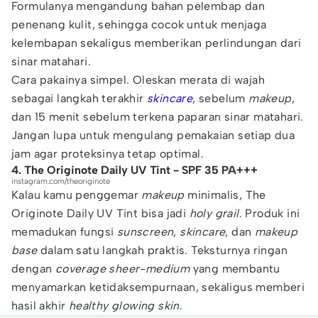
Formulanya mengandung bahan pelembap dan
penenang kulit, sehingga cocok untuk menjaga
kelembapan sekaligus memberikan perlindungan dari
sinar matahari.
Cara pakainya simpel. Oleskan merata di wajah
sebagai langkah terakhir
skincare
, sebelum
makeup
,
dan 15 menit sebelum terkena paparan sinar matahari.
Jangan lupa untuk mengulang pemakaian setiap dua
jam agar proteksinya tetap optimal.
4. The Originote Daily UV Tint - SPF 35 PA+++
instagram.com/theoriginote
Kalau kamu penggemar
makeup
minimalis, The
Originote Daily UV Tint bisa jadi
holy grail
. Produk ini
memadukan fungsi
sunscreen
,
skincare
, dan
makeup
base
dalam satu langkah praktis. Teksturnya ringan
dengan
coverage
sheer-medium
yang membantu
menyamarkan ketidaksempurnaan, sekaligus memberi
hasil akhir
healthy glowing skin
.