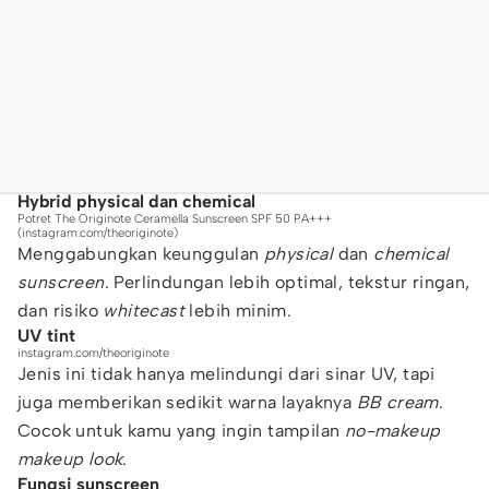
Hybrid physical dan chemical
Potret The Originote Ceramella Sunscreen SPF 50 PA+++
(instagram.com/theoriginote)
Menggabungkan keunggulan
physical
dan
chemical
sunscreen
. Perlindungan lebih optimal, tekstur ringan,
dan risiko
whitecast
lebih minim.
UV tint
instagram.com/theoriginote
Jenis ini tidak hanya melindungi dari sinar UV, tapi
juga memberikan sedikit warna layaknya
BB cream
.
Cocok untuk kamu yang ingin tampilan
no-makeup
makeup look
.
Fungsi sunscreen