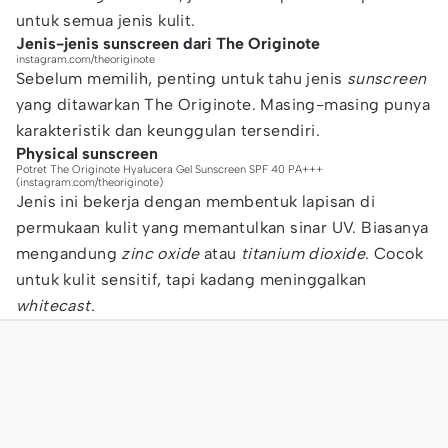
untuk semua jenis kulit.
Jenis-jenis sunscreen dari The Originote
instagram.com/theoriginote
Sebelum memilih, penting untuk tahu jenis
sunscreen
yang ditawarkan The Originote. Masing-masing punya
karakteristik dan keunggulan tersendiri.
Physical sunscreen
Potret The Originote Hyalucera Gel Sunscreen SPF 40 PA+++
(instagram.com/theoriginote)
Jenis ini bekerja dengan membentuk lapisan di
permukaan kulit yang memantulkan sinar UV. Biasanya
mengandung
zinc oxide
atau
titanium dioxide
. Cocok
untuk kulit sensitif, tapi kadang meninggalkan
whitecast
.