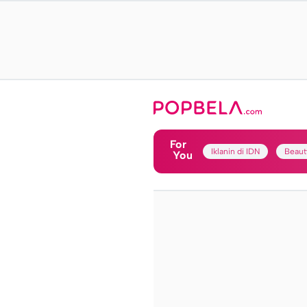
For
Iklanin di IDN
Beaut
You