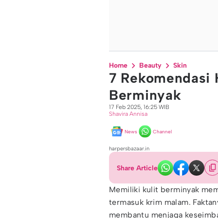
Home
Beauty
Skin
7 Rekomendasi 
Berminyak
17 Feb 2025, 16:25 WIB
Shavira Annisa
News
Channel
harpersbazaar.in
Share Article
Memiliki kulit berminyak mem
termasuk krim malam. Faktan
membantu menjaga keseimban