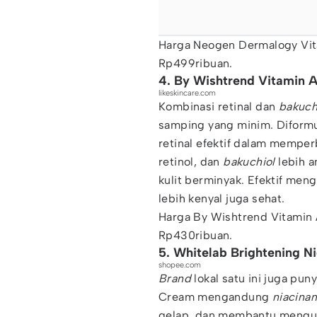
Harga Neogen Dermalogy Vit
Rp499ribuan.
4. By Wishtrend Vitamin 
likeskincare.com
Kombinasi retinal dan
bakuch
samping yang minim. Diformu
retinal efektif dalam memperb
retinol, dan
bakuchiol
lebih a
kulit berminyak. Efektif meng
lebih kenyal juga sehat.
Harga By Wishtrend Vitamin
Rp430ribuan.
5. Whitelab Brightening N
shopee.com
Brand
lokal satu ini juga pu
Cream mengandung
niacina
gelap, dan membantu mengura