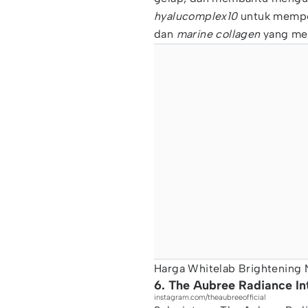
hyalucomplex10
untuk mempert
dan
marine collagen
yang mem
Harga Whitelab Brightening 
6. The Aubree Radiance I
instagram.com/theaubreeofficial