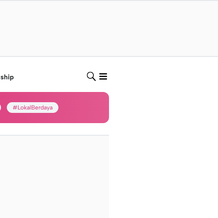
nship
#LokalBerdaya