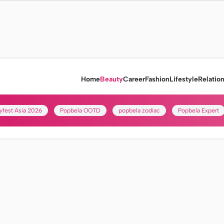
Home
Beauty
Career
Fashion
Lifestyle
Relatio
yfest Asia 2026
Popbela OOTD
popbela zodiac
Popbela Expert