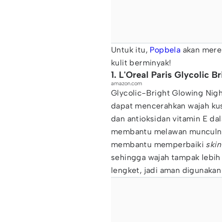
Untuk itu,
Popbela
akan merek
kulit berminyak!
1. L'Oreal Paris Glycolic 
amazon.com
Glycolic-Bright Glowing Ni
dapat mencerahkan wajah k
dan antioksidan vitamin E d
membantu melawan munculnya k
membantu memperbaiki
skin
sehingga wajah tampak lebih 
lengket, jadi aman digunakan