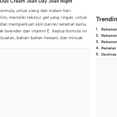
 Duo Cream Joan Day Joan Night
formula, untuk siang dan malam hari.
Kim, memiliki tekstur
gel
yang ringan, untuk
Trendi
, dan memperkuat
skin barrier
selamat kamu
1
.
Rekomen
k lavender dan vitamin E. Kedua formula ini
2
.
Rekomen
 buatan, bahan-bahan hewani, dan minyak
3
.
Rekomen
4
.
Ramalan
5
.
Destinas