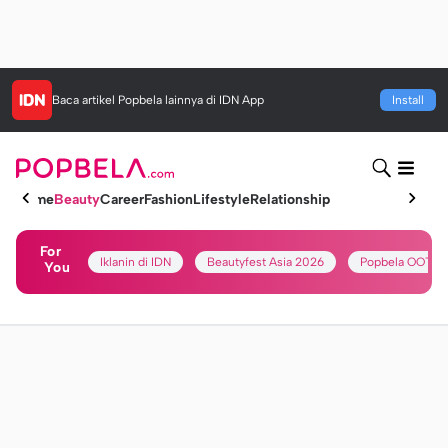
Baca artikel
Popbela
lainnya di IDN App
Install
Home
Beauty
Career
Fashion
Lifestyle
Relationship
For
Iklanin di IDN
Beautyfest Asia 2026
Popbela OOTD
You