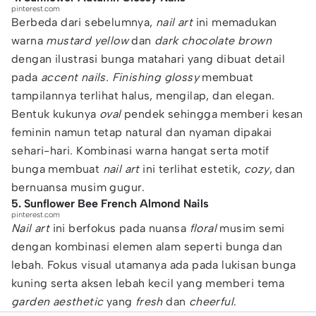
pinterest.com
Berbeda dari sebelumnya,
nail art
ini memadukan
warna
mustard yellow
dan
dark chocolate brown
dengan ilustrasi bunga matahari yang dibuat detail
pada
accent nails. Finishing glossy
membuat
tampilannya terlihat halus, mengilap, dan elegan.
Bentuk kukunya
oval
pendek sehingga memberi kesan
feminin namun tetap natural dan nyaman dipakai
sehari-hari. Kombinasi warna hangat serta motif
bunga membuat
nail art
ini terlihat estetik,
cozy
, dan
bernuansa musim gugur.
5. Sunflower Bee French Almond Nails
pinterest.com
Nail art
ini berfokus pada nuansa
floral
musim semi
dengan kombinasi elemen alam seperti bunga dan
lebah. Fokus visual utamanya ada pada lukisan bunga
kuning serta aksen lebah kecil yang memberi tema
garden aesthetic
yang
fresh
dan
cheerful
.