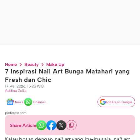
Home
Beauty
Make Up
7 Inspirasi Nail Art Bunga Matahari yang
Fresh dan Chic
17 Mei 2026, 15:25 WIB
Addina Zulfa
News
Channel
Add Us on Google
pinterest.com
Share Article
Kalau bosan dengan
nail art
yang itu-itu saja,
nail art