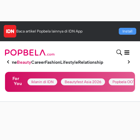
Baca artikel
Popbela
lainnya di IDN App
Install
Home
Beauty
Career
Fashion
Lifestyle
Relationship
For
Iklanin di IDN
Beautyfest Asia 2026
Popbela OOTD
You