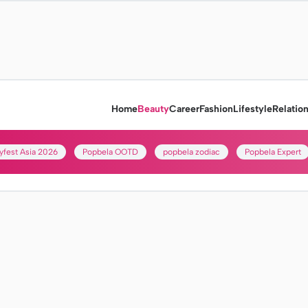
Home
Beauty
Career
Fashion
Lifestyle
Relatio
yfest Asia 2026
Popbela OOTD
popbela zodiac
Popbela Expert