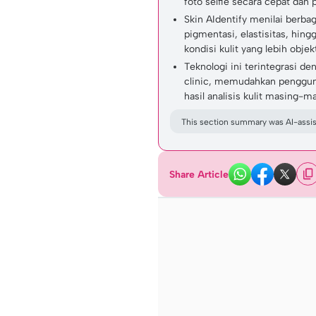
foto selfie secara cepat dan p
Skin AIdentify menilai berbag
pigmentasi, elastisitas, hi
kondisi kulit yang lebih obje
Teknologi ini terintegrasi de
clinic, memudahkan pengguna
hasil analisis kulit masing-m
This section summary was AI-assist
Share Article