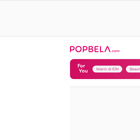
For
Iklanin di IDN
Beaut
You