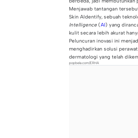
berbeda, jadi membutuhkan p
Menjawab tantangan tersebu
Skin AIdentify, sebuah teknolo
Intelligence
(
AI
) yang diran
kulit secara lebih akurat han
Peluncuran inovasi ini menj
menghadirkan solusi perawatan
dermatologi yang telah dike
popbela.com/ERHA