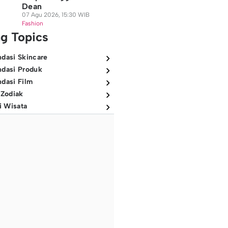
Dean
07 Agu 2026, 15:30 WIB
Fashion
ng Topics
dasi Skincare
dasi Produk
dasi Film
 Zodiak
i Wisata