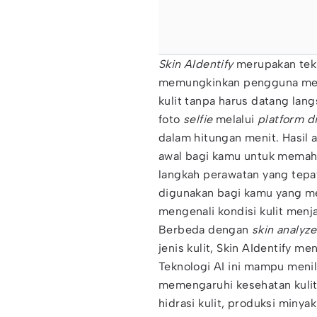
Skin AIdentify
merupakan tek
memungkinkan pengguna men
kulit tanpa harus datang la
foto
selfie
melalui
platform di
dalam hitungan menit. Hasil 
awal bagi kamu untuk memah
langkah perawatan yang tepat
digunakan bagi kamu yang mem
mengenali kondisi kulit menja
Berbeda dengan
skin analyze
jenis kulit, Skin AIdentify m
Teknologi AI ini mampu meni
memengaruhi kesehatan kulit,
hidrasi kulit, produksi minyak,