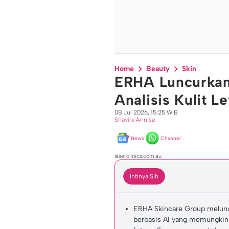
Home
Beauty
Skin
ERHA Luncurkan 
Analisis Kulit L
08 Jul 2026, 15:25 WIB
Shavira Annisa
News
Channel
laserclinics.com.au
Intinya Sih
ERHA Skincare Group meluncur
berbasis AI yang memungkink