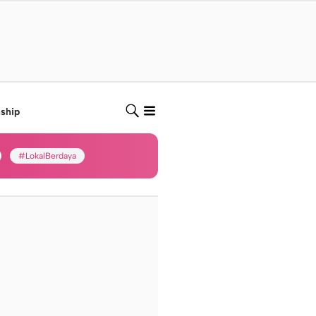
nship
#LokalBerdaya