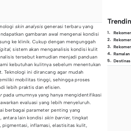
Trendi
nologi
skin analysis
generasi terbaru yang
1
.
Rekomen
dapatkan gambaran awal mengenai kondisi
2
.
Rekomen
ngsung ke klinik. Cukup dengan mengunggah
3
.
Rekomen
gital
, sistem akan menganalisis kondisi kulit
4
.
Ramalan
analisis tersebut kemudian menjadi panduan
5
.
Destinas
ami kebutuhan kulitnya sebelum menentukan
. Teknologi ini dirancang agar mudah
iliki mobilitas tinggi, sehingga proses
di lebih praktis dan efisien.
r
pada umumnya yang hanya mengidentifikasi
enawarkan evaluasi yang lebih menyeluruh.
lai berbagai parameter penting yang
 antara lain kondisi
skin barrier
, tingkat
 pigmentasi, inflamasi, elastisitas kulit,