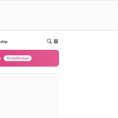
nship
#LokalBerdaya