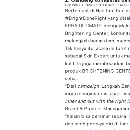
2. Gandeng komunitas dan 
Dok. BRIGHTENING CENTER dari ERHA UL
Bertempat di Habitate Kuning
#BrightDoneRight yang dis
ERHA ULTIMATE mengajak kom
Brightening Center, komunita
melangkah benar demi mencapa
Tak hanya itu, acara ini turu
sebagai Skin Expert untuk m
kulit. Ia juga membocorkan b
produk BRIGHTENING CENTER
sehat.
“Dari
campaign
‘Langkah Bena
ingin menginspirasi anak-an
inner and out with the right 
Brand & Product Managemen
“Kalian bisa bersinar secara
dan lebih percaya diri di luar