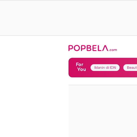
For
Iklanin di IDN
Beaut
You