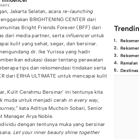
influencer
TIMATE
an, Jakarta Selatan, acara
re-launching
elenggarakan BRIGHTENING CENTER dari
Trendi
unitas Bright Friends Forever (BFF) dari
s dari media partner, serta
influencer
untuk
1
.
Rekomen
i kulit yang sehat, segar, dan bersinar.
2
.
Rekomen
t mengundang dr. Ike Yurissa yang hadir
3
.
Rekomen
emberikan edukasi dasar tentang perawatan
4
.
Ramalan
eberapa tips dan rekomendasi tindakan serta
5
.
Destinas
 dari ERHA ULTIMATE untuk mencapai kulit
r, Kulit Cerahmu Bersinar’ ini tentunya kita
ak muda untuk menjadi cerah
in every way
,
journey
,” kata Aditiya Muchsin Sobari, Senior
t Manager Arya Noble.
 individu dengan tentunya muka yang bersinar
 sana.
Let your inner beauty shine together