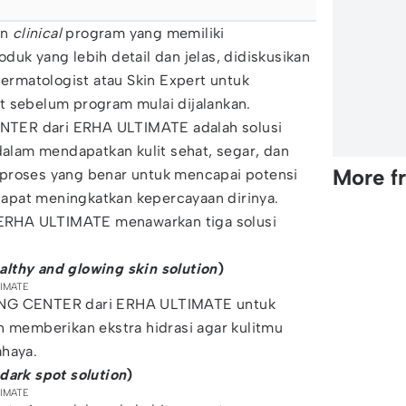
an
clinical
program yang memiliki
duk yang lebih detail dan jelas, didiskusikan
rmatologist atau Skin Expert untuk
t sebelum program mulai dijalankan.
TER dari ERHA ULTIMATE adalah solusi
lam mendapatkan kulit sehat, segar, dan
More f
proses yang benar untuk mencapai potensi
apat meningkatkan kepercayaan dirinya.
RHA ULTIMATE menawarkan tiga solusi
althy and glowing skin solution
)
TIMATE
ING CENTER dari ERHA ULTIMATE untuk
n memberikan ekstra hidrasi agar kulitmu
ahaya.
dark spot solution
)
TIMATE