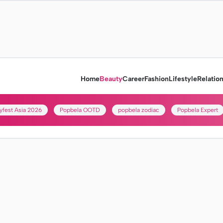
Home
Beauty
Career
Fashion
Lifestyle
Relatio
yfest Asia 2026
Popbela OOTD
popbela zodiac
Popbela Expert