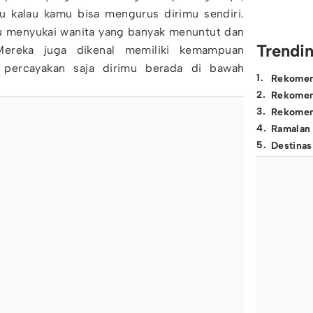
hu kalau kamu bisa mengurus dirimu sendiri.
itu menyukai wanita yang banyak menuntut dan
Trendi
Mereka juga dikenal memiliki kemampuan
 percayakan saja dirimu berada di bawah
1
.
Rekomen
2
.
Rekomen
3
.
Rekomen
4
.
Ramalan
5
.
Destinas