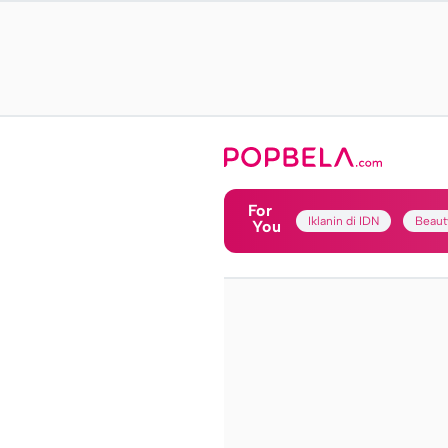
For
Iklanin di IDN
Beaut
You