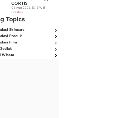
CORTIS
06 Agu 2026, 13:15 WIB
Lifestyle
ng Topics
dasi Skincare
dasi Produk
dasi Film
 Zodiak
i Wisata