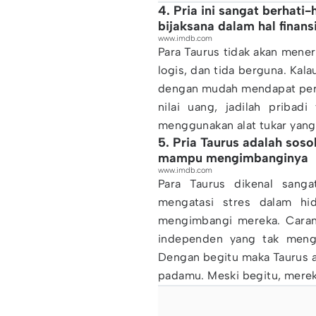
4. Pria ini sangat berhati
bijaksana dalam hal finans
www.imdb.com
Para Taurus tidak akan mener
logis, dan tida berguna. Kal
dengan mudah mendapat perha
nilai uang, jadilah pribad
menggunakan alat tukar yang s
5. Pria Taurus adalah sos
mampu mengimbanginya
www.imdb.com
Para Taurus dikenal sang
mengatasi stres dalam hi
mengimbangi mereka. Carany
independen yang tak mengg
Dengan begitu maka Taurus 
padamu. Meski begitu, merek