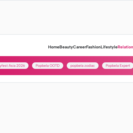
Home
Beauty
Career
Fashion
Lifestyle
Relatio
yfest Asia 2026
Popbela OOTD
popbela zodiac
Popbela Expert