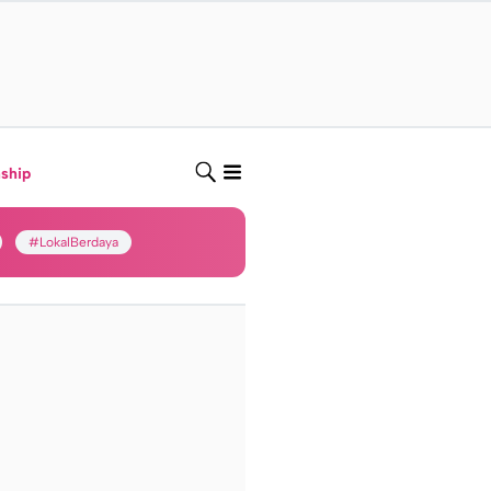
nship
#LokalBerdaya