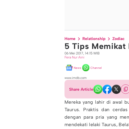
Home
Relationship
Zodiac
5 Tips Memikat 
06 Mei 2017, 14:15 WIB
Fera Nur Aini
News
Channel
www.imdb.com
Share Article
Mereka yang lahir di awal 
Taurus. Praktis dan cerdas
dengan para pria yang mem
mendekati lelaki Taurus, Be