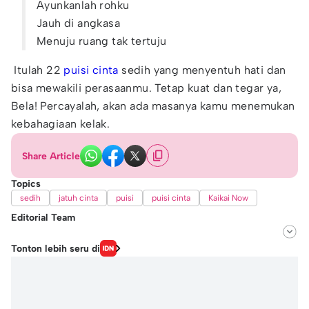
Ayunkanlah rohku
Jauh di angkasa
Menuju ruang tak tertuju
Itulah 22
puisi cinta
sedih yang menyentuh hati dan
bisa mewakili perasaanmu. Tetap kuat dan tegar ya,
Bela! Percayalah, akan ada masanya kamu menemukan
kebahagiaan kelak.
Share Article
Topics
sedih
jatuh cinta
puisi
puisi cinta
Kaikai Now
Editorial Team
Editor
Tonton lebih seru di
Langgeng Irma Salugiasih
Editor
Windari Subangkit