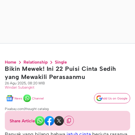
Home
Relationship
Single
Bikin Mewek! Ini 22 Puisi Cinta Sedih
yang Mewakili Perasaanmu
26 Agu 2025, 08:20 WIB
Windari Subangkit
News
Channel
Add Us on Google
Pixabay.com/thought catalog
Share Article
Banyak yang bilang bahwa
jatuh cinta
berjuta rasanya.