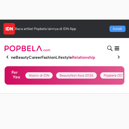
Baca artikel
Popbela
lainnya di IDN App
Install
Home
Beauty
Career
Fashion
Lifestyle
Relationship
For
Iklanin di IDN
Beautyfest Asia 2026
Popbela OOTD
You