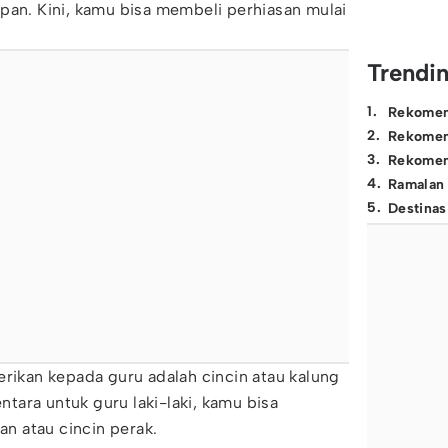
pan. Kini, kamu bisa membeli perhiasan mulai
Trendi
1
.
Rekomen
2
.
Rekomen
3
.
Rekomen
4
.
Ramalan
5
.
Destinas
erikan kepada guru adalah cincin atau kalung
ara untuk guru laki-laki, kamu bisa
n atau cincin perak.