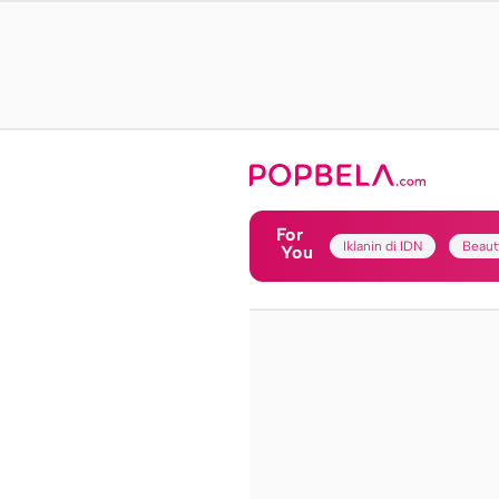
For
Iklanin di IDN
Beaut
You