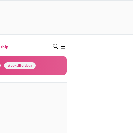
nship
#LokalBerdaya