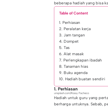
beberapa hadiah yang bisa k
Table of Content
1. Perhiasan
2. Peralatan kerja
3. Jam tangan
4. Dompet
5. Tas
6. Alat masak
7. Perlengkapan ibadah
8. Tanaman hias
9. Buku agenda
10. Hadiah buatan sendiri
1. Perhiasan
unsplash.com/Rossy Pacheco
Hadiah untuk guru yang pert
berharga untuknya. Sebab, pe