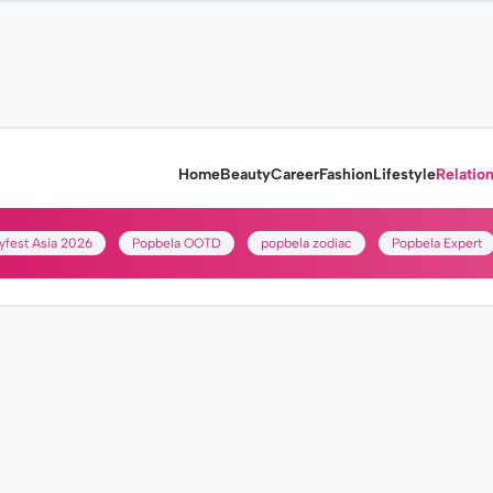
Home
Beauty
Career
Fashion
Lifestyle
Relatio
yfest Asia 2026
Popbela OOTD
popbela zodiac
Popbela Expert