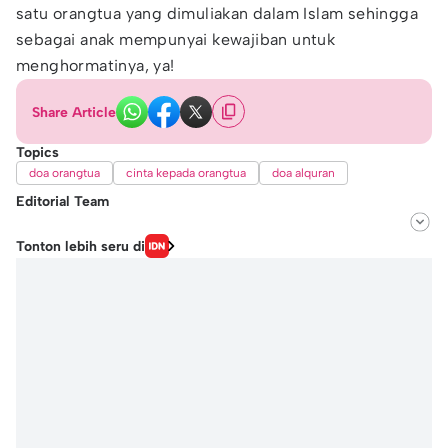
satu orangtua yang dimuliakan dalam Islam sehingga
sebagai anak mempunyai kewajiban untuk
menghormatinya, ya!
Share Article
Topics
doa orangtua
cinta kepada orangtua
doa alquran
Editorial Team
Editor
Tonton lebih seru di
Andhina Effendi
Editor
Windari Subangkit