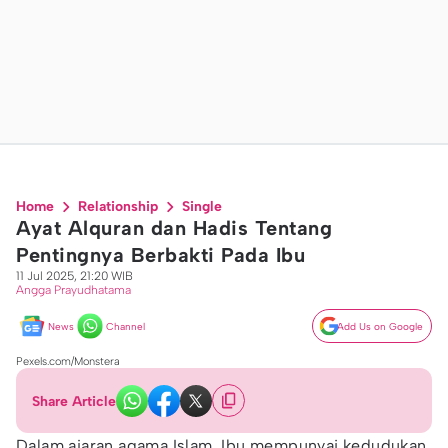
Home
Relationship
Single
Ayat Alquran dan Hadis Tentang
Pentingnya Berbakti Pada Ibu
11 Jul 2025, 21:20 WIB
Angga Prayudhatama
News
Channel
Add Us on Google
Pexels.com/Monstera
Share Article
Dalam ajaran agama Islam, Ibu mempunyai kedudukan