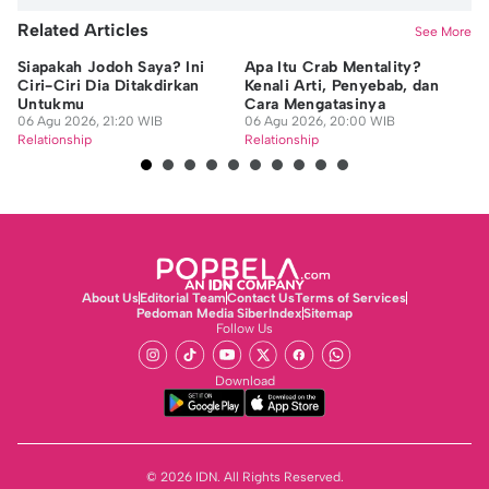
Related Articles
See More
Siapakah Jodoh Saya? Ini
Apa Itu Crab Mentality?
Co
Ciri-Ciri Dia Ditakdirkan
Kenali Arti, Penyebab, dan
In
Untukmu
Cara Mengatasinya
P
06 Agu 2026, 21:20 WIB
06 Agu 2026, 20:00 WIB
06
Relationship
Relationship
Re
About Us
Editorial Team
Contact Us
Terms of Services
Pedoman Media Siber
Index
Sitemap
Follow Us
Download
© 2026 IDN. All Rights Reserved.