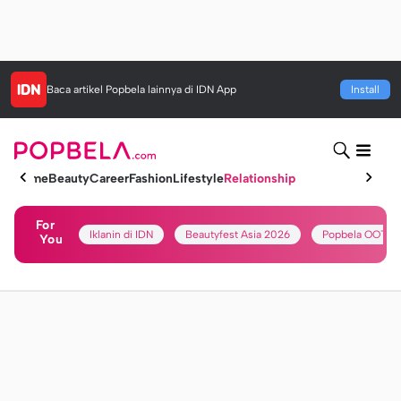
Baca artikel
Popbela
lainnya di IDN App
Install
Home
Beauty
Career
Fashion
Lifestyle
Relationship
For
Iklanin di IDN
Beautyfest Asia 2026
Popbela OOTD
You