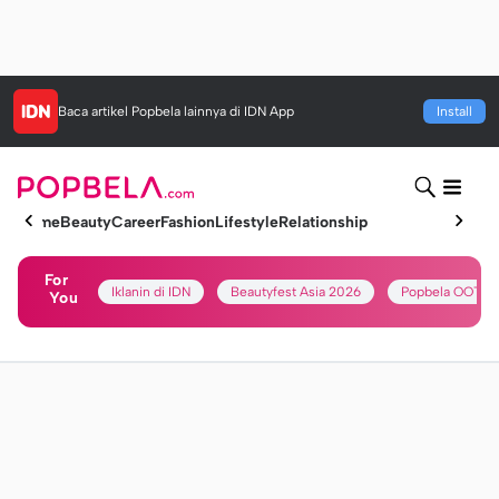
Baca artikel
Popbela
lainnya di IDN App
Install
Home
Beauty
Career
Fashion
Lifestyle
Relationship
For
Iklanin di IDN
Beautyfest Asia 2026
Popbela OOTD
You