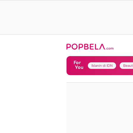
For
Iklanin di IDN
Beaut
You