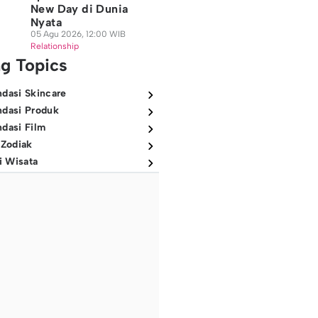
New Day di Dunia
Nyata
05 Agu 2026, 12:00 WIB
Relationship
ng Topics
dasi Skincare
dasi Produk
dasi Film
 Zodiak
i Wisata