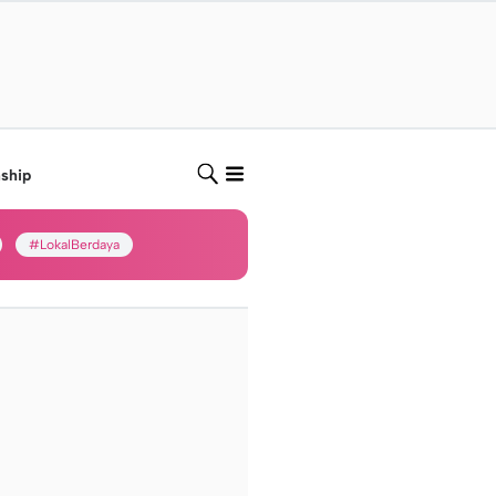
nship
#LokalBerdaya