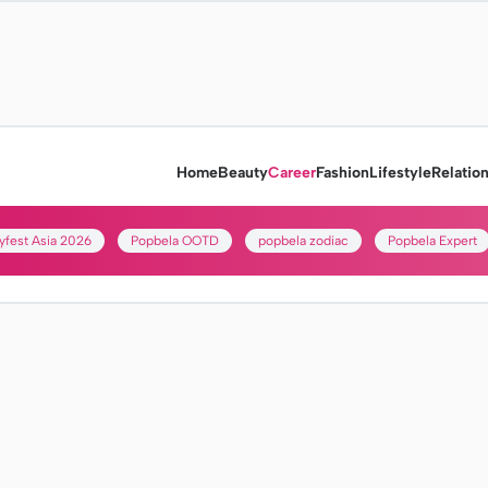
Home
Beauty
Career
Fashion
Lifestyle
Relatio
yfest Asia 2026
Popbela OOTD
popbela zodiac
Popbela Expert