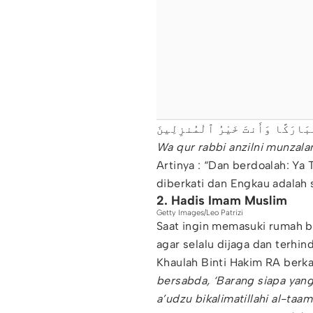
Wa qur rabbi anzilni munzal
Artinya : “Dan berdoalah: Ya
diberkati dan Engkau adalah
2. Hadis Imam Muslim
Getty Images/Leo Patrizi
Saat ingin memasuki rumah b
agar selalu dijaga dan terhind
Khaulah Binti Hakim RA berk
bersabda, ‘Barang siapa yan
a’udzu bikalimatillahi al-taa