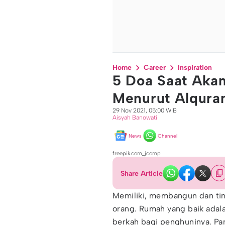
Home
Career
Inspiration
5 Doa Saat Aka
Menurut Alqura
29 Nov 2021, 05:00 WIB
Aisyah Banowati
News
Channel
freepik.com_jcomp
Share Article
Memiliki, membangun dan ting
orang. Rumah yang baik adal
berkah bagi penghuninya. Pa