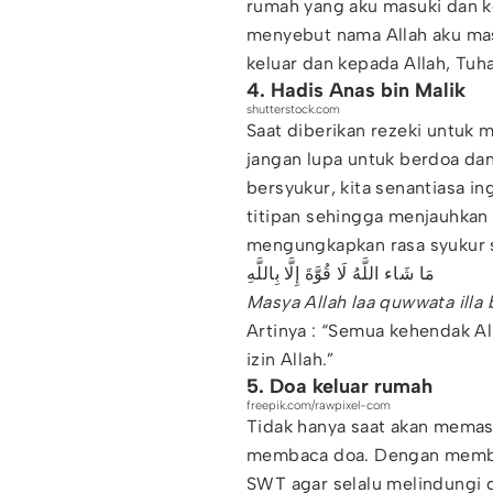
rumah yang aku masuki dan k
menyebut nama Allah aku ma
keluar dan kepada Allah, Tuh
4. Hadis Anas bin Malik
shutterstock.com
Saat diberikan rezeki untuk 
jangan lupa untuk berdoa da
bersyukur, kita senantiasa in
titipan sehingga menjauhkan d
mengungkapkan rasa syukur 
مَا شَاء اللَّهُ لَا قُوَّةَ إِلَّا بِاللَّهِ
Masya Allah laa quwwata illa b
Artinya : “Semua kehendak Al
izin Allah.”
5. Doa keluar rumah
freepik.com/rawpixel-com
Tidak hanya saat akan memas
membaca doa. Dengan membac
SWT agar selalu melindungi