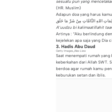
sesuatu pun yang mencelakain
(HR. Muslim)
Adapun doa yang harus kamu 
َلِمَاتِ اللهِ التَّامَّاتِ مِنْ شَرِّ مَا خَلَق
A’uudzu bi kalimaatillahit ta
Artinya : “Aku berlindung de
kejelekan apa saja yang Dia c
3. Hadis Abu Daud
Getty Images_Alex Liew
Saat menempati rumah yang b
keberkahan dari Allah SWT. 
berdoa agar rumah kamu pen
keburukan setan dan iblis.