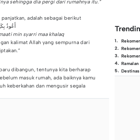
ya sehingga dia pergi dari rumahnya itu.”
panjatkan, adalah sebagai berikut
أَعُوذُ بِك
Trendi
amaati min syarri maa khalaq
1
.
Rekomen
ngan kalimat Allah yang sempurna dari
2
.
Rekomen
iptakan.”
3
.
Rekomen
4
.
Ramalan
aru dibangun, tentunya kita berharap
5
.
Destinas
Sebelum masuk rumah, ada baiknya kamu
uh keberkahan dan mengusir segala