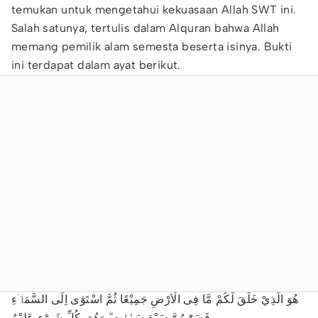
temukan untuk mengetahui kekuasaan Allah SWT ini.
Salah satunya, tertulis dalam Alquran bahwa Allah
memang pemilik alam semesta beserta isinya. Bukti
ini terdapat dalam ayat berikut.
هُوَ الَّذِيْ خَلَقَ لَكُمْ مَّا فِى الْاَرْضِ جَمِيْعًا ثُمَّ اسْتَوٰٓى اِلَى السَّمَاۤءِ
فَسَوّٰىهُنَّ سَبْعَ سَمٰوٰتٍ ۗ وَهُوَ بِكُلِّ شَيْءٍ عَلِيْمٌ