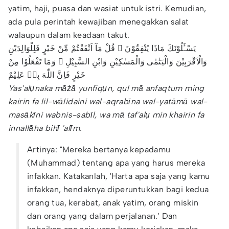
yatim, haji, puasa dan wasiat untuk istri. Kemudian,
ada pula perintah kewajiban menegakkan salat
walaupun dalam keadaan takut.
يَسْـَٔلُوْنَكَ مَاذَا يُنْفِقُوْنَ ۗ قُلْ مَآ اَنْفَقْتُمْ مِّنْ خَيْرٍ فَلِلْوَالِدَيْنِ
وَالْاَقْرَبِيْنَ وَالْيَتٰمٰى وَالْمَسٰكِيْنِ وَابْنِ السَّبِيْلِ ۗ وَمَا تَفْعَلُوْا مِنْ
خَيْرٍ فَاِنَّ اللّٰهَ بِهٖ عَلِيْمٌ
Yas'alụnaka māżā yunfiqụn, qul mā anfaqtum ming
kairin fa lil-wālidaini wal-aqrabīna wal-yatāmā wal-
masākīni wabnis-sabīl, wa mā taf'alụ min khairin fa
innallāha bihī 'alīm.
Artinya: "Mereka bertanya kepadamu
(Muhammad) tentang apa yang harus mereka
infakkan. Katakanlah, 'Harta apa saja yang kamu
infakkan, hendaknya diperuntukkan bagi kedua
orang tua, kerabat, anak yatim, orang miskin
dan orang yang dalam perjalanan.' Dan