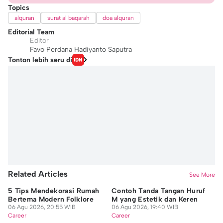
Topics
alquran
surat al baqarah
doa alquran
Editorial Team
Editor
Favo Perdana Hadiyanto Saputra
Tonton lebih seru di
Related Articles
See More
5 Tips Mendekorasi Rumah
Contoh Tanda Tangan Huruf
Si
Bertema Modern Folklore
M yang Estetik dan Keren
Mu
06 Agu 2026, 20:55 WIB
06 Agu 2026, 19:40 WIB
De
Career
Career
06