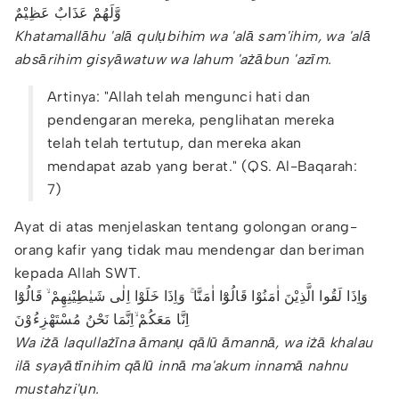
وَّلَهُمْ عَذَابٌ عَظِيْمٌ
Khatamallāhu 'alā qulụbihim wa 'alā sam'ihim, wa 'alā
absārihim gisyāwatuw wa lahum 'ażābun 'azīm.
Artinya: "Allah telah mengunci hati dan
pendengaran mereka, penglihatan mereka
telah telah tertutup, dan mereka akan
mendapat azab yang berat." (QS. Al-Baqarah:
7)
Ayat di atas menjelaskan tentang golongan orang-
orang kafir yang tidak mau mendengar dan beriman
kepada Allah SWT.
وَاِذَا لَقُوا الَّذِيْنَ اٰمَنُوْا قَالُوْٓا اٰمَنَّا ۚ وَاِذَا خَلَوْا اِلٰى شَيٰطِيْنِهِمْ ۙ قَالُوْٓا
اِنَّا مَعَكُمْ ۙاِنَّمَا نَحْنُ مُسْتَهْزِءُوْنَ
Wa iżā laqullażīna āmanụ qālū āmannā, wa iżā khalau
ilā syayātīnihim qālū innā ma'akum innamā nahnu
mustahzi'ụn.