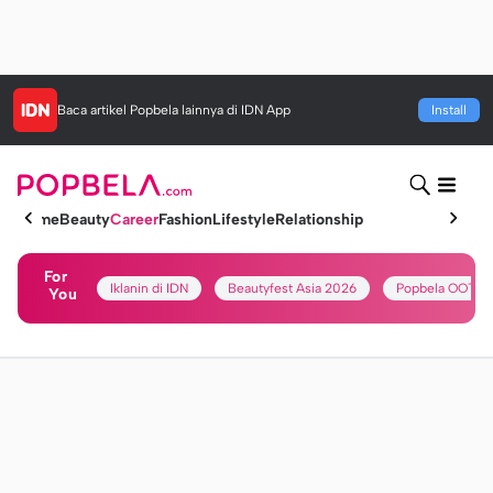
Baca artikel
Popbela
lainnya di IDN App
Install
Home
Beauty
Career
Fashion
Lifestyle
Relationship
For
Iklanin di IDN
Beautyfest Asia 2026
Popbela OOTD
You