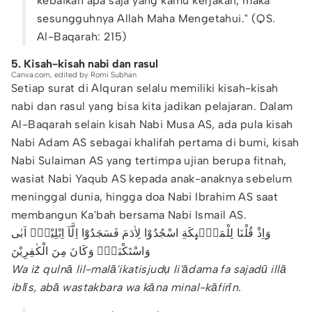
kebaikan apa saja yang kamu kerjakan, maka
sesungguhnya Allah Maha Mengetahui." (QS.
Al-Baqarah: 215)
5. Kisah-kisah nabi dan rasul
Canva.com, edited by Romi Subhan
Setiap surat di Alquran selalu memiliki kisah-kisah
nabi dan rasul yang bisa kita jadikan pelajaran. Dalam
Al-Baqarah selain kisah Nabi Musa AS, ada pula kisah
Nabi Adam AS sebagai khalifah pertama di bumi, kisah
Nabi Sulaiman AS yang tertimpa ujian berupa fitnah,
wasiat Nabi Yaqub AS kepada anak-anaknya sebelum
meninggal dunia, hingga doa Nabi Ibrahim AS saat
membangun Ka'bah bersama Nabi Ismail AS.
وَاِذْ قُلْنَا لِلْمَلٰۤىِٕكَةِ اسْجُدُوْا لِاٰدَمَ فَسَجَدُوْٓا اِلَّآ اِبْلِيْسَۗ اَبٰى
وَاسْتَكْبَرَۖ وَكَانَ مِنَ الْكٰفِرِيْنَ
Wa iż qulnā lil-malā'ikatisjudụ li'ādama fa sajadū illā
iblīs, abā wastakbara wa kāna minal-kāfirīn.