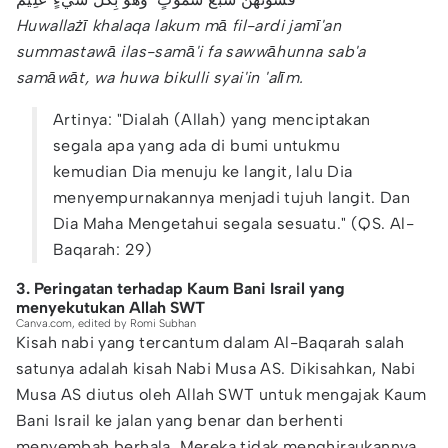
Huwallażī khalaqa lakum mā fil-ardi jamī'an
summastawā ilas-samā'i fa sawwāhunna sab'a
samāwāt, wa huwa bikulli syai'in 'alīm.
Artinya: "Dialah (Allah) yang menciptakan
segala apa yang ada di bumi untukmu
kemudian Dia menuju ke langit, lalu Dia
menyempurnakannya menjadi tujuh langit. Dan
Dia Maha Mengetahui segala sesuatu." (QS. Al-
Baqarah: 29)
3. Peringatan terhadap Kaum Bani Israil yang
menyekutukan Allah SWT
Canva.com, edited by Romi Subhan
Kisah nabi yang tercantum dalam Al-Baqarah salah
satunya adalah kisah Nabi Musa AS. Dikisahkan, Nabi
Musa AS diutus oleh Allah SWT untuk mengajak Kaum
Bani Israil ke jalan yang benar dan berhenti
menyembah berhala. Mereka tidak menghiraukannya