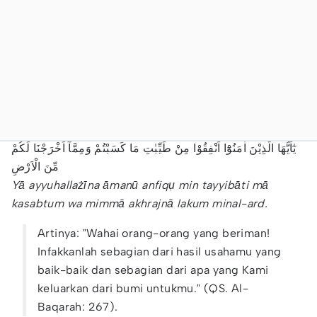
يٰٓاَيُّهَا الَّذِيْنَ اٰمَنُوْٓا اَنْفِقُوْا مِنْ طَيِّبٰتِ مَا كَسَبْتُمْ وَمِمَّآ اَخْرَجْنَا لَكُمْ
مِّنَ الْاَرْضِ
Yā ayyuhallażīna āmanū anfiqụ min tayyibāti mā
kasabtum wa mimmā akhrajnā lakum minal-ard.
Artinya: "Wahai orang-orang yang beriman!
Infakkanlah sebagian dari hasil usahamu yang
baik-baik dan sebagian dari apa yang Kami
keluarkan dari bumi untukmu." (QS. Al-
Baqarah: 267).