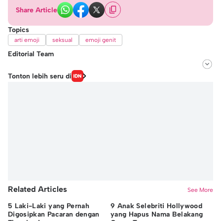
Share Article
Topics
arti emoji
seksual
emoji genit
Editorial Team
Editor
Tonton lebih seru di
Fairaz Tsiqat
Editor
Windari Subangkit
Related Articles
See More
5 Laki-Laki yang Pernah
9 Anak Selebriti Hollywood
5 
Digosipkan Pacaran dengan
yang Hapus Nama Belakang
We