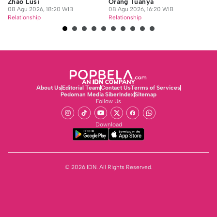
Zhao Lusi
Orang Tuanya
M
08 Agu 2026, 18:20 WIB
08 Agu 2026, 16:20 WIB
08
Relationship
Relationship
Re
About Us
Editorial Team
Contact Us
Terms of Services
Pedoman Media Siber
Index
Sitemap
Follow Us
Download
© 2026 IDN. All Rights Reserved.