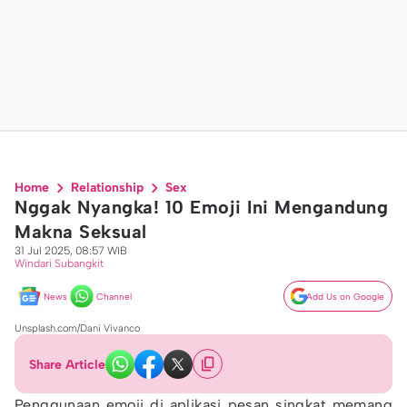
Home
Relationship
Sex
Nggak Nyangka! 10 Emoji Ini Mengandung
Makna Seksual
31 Jul 2025, 08:57 WIB
Windari Subangkit
News
Channel
Add Us on Google
Unsplash.com/Dani Vivanco
Share Article
Penggunaan emoji di aplikasi pesan singkat memang