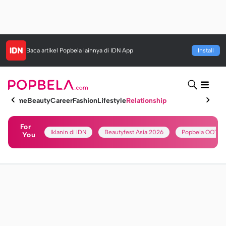
Baca artikel
Popbela
lainnya di IDN App
Install
Home
Beauty
Career
Fashion
Lifestyle
Relationship
For
Iklanin di IDN
Beautyfest Asia 2026
Popbela OOTD
You