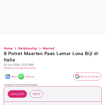
Home
Relationship
Married
8 Potret Maarten Paes Lamar Luna Bijl di
Italia
03 Jun 2026, 12:00 WIB
Natasha Cecilia Anandita
News
Channel
Add Us on Google
instagram.com/maartenpaes
Intinya Sih
5W1H