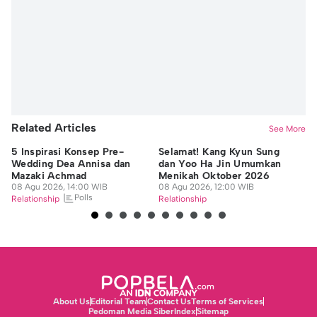
Related Articles
See More
5 Inspirasi Konsep Pre-
Selamat! Kang Kyun Sung
7 
Wedding Dea Annisa dan
dan Yoo Ha Jin Umumkan
da
Mazaki Achmad
Menikah Oktober 2026
M
08 Agu 2026, 14:00 WIB
08 Agu 2026, 12:00 WIB
B
08
Polls
Relationship
Relationship
Re
About Us
Editorial Team
Contact Us
Terms of Services
Pedoman Media Siber
Index
Sitemap