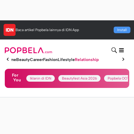
Baca artikel
Popbela
lainnya di IDN App
Install
Home
Beauty
Career
Fashion
Lifestyle
Relationship
For
Iklanin di IDN
Beautyfest Asia 2026
Popbela OOTD
You