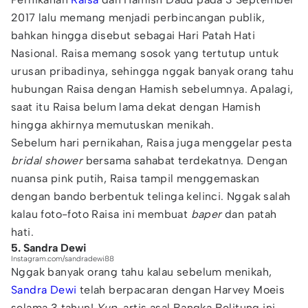
2017 lalu memang menjadi perbincangan publik,
bahkan hingga disebut sebagai Hari Patah Hati
Nasional. Raisa memang sosok yang tertutup untuk
urusan pribadinya, sehingga nggak banyak orang tahu
hubungan Raisa dengan Hamish sebelumnya. Apalagi,
saat itu Raisa belum lama dekat dengan Hamish
hingga akhirnya memutuskan menikah.
Sebelum hari pernikahan, Raisa juga menggelar pesta
bridal shower
bersama sahabat terdekatnya. Dengan
nuansa pink putih, Raisa tampil menggemaskan
dengan bando berbentuk telinga kelinci. Nggak salah
kalau foto-foto Raisa ini membuat
baper
dan patah
hati.
5. Sandra Dewi
Instagram.com/sandradewi88
Nggak banyak orang tahu kalau sebelum menikah,
Sandra Dewi
telah berpacaran dengan Harvey Moeis
selama 3 tahun!
Yup,
artis asal Bangka Belitung ini