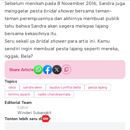
Sebelum menikah pada 8 November 2016, Sandra juga
menggelar pesta
bridal shower
bersama teman-
teman perempuannya dan akhirnya membuat publik
tahu bahwa Sandra akan segera melepas lajang
bersama kekasihnya itu.
Seru sekali ya
bridal shower
para artis ini. Kamu
sendiri ingin membuat pesta lajang seperti mereka,
nggak, Bela?
Share Article
Topics
raisa
sandra dewi
laudya cynthia bella
pesta lajang
kimmy jayanti
nadie chandrawinata
Editorial Team
Editor
Windari Subangkit
Tonton lebih seru di