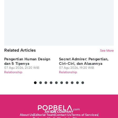
Related Articles
See More
Pengertian Human Design
Secret Admirer: Pengertian,
6 
dan 5 Tipenya
Ciri-Ciri, dan Alasannya
E
07 Agu 2026, 21:20 WIB
07 Agu 2026, 19:20 WIB
Ke
Relationship
Relationship
07
Re
About Us
Editorial Team
Contact Us
Terms of Services