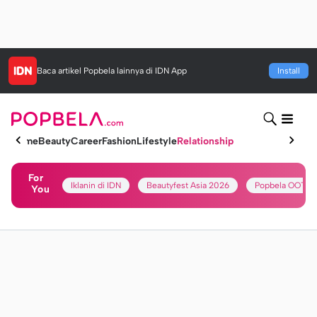
Baca artikel
Popbela
lainnya di IDN App
Install
Home
Beauty
Career
Fashion
Lifestyle
Relationship
For
Iklanin di IDN
Beautyfest Asia 2026
Popbela OOTD
You