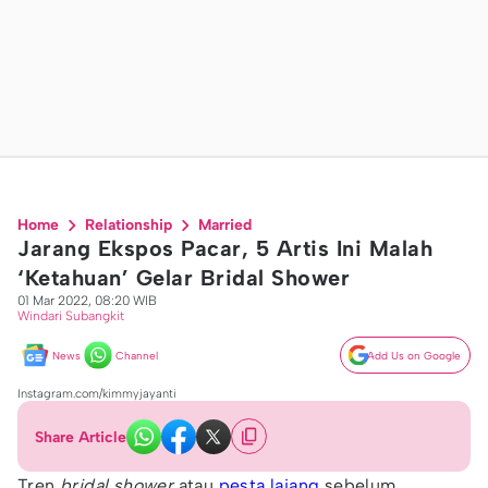
Home
Relationship
Married
Jarang Ekspos Pacar, 5 Artis Ini Malah
‘Ketahuan’ Gelar Bridal Shower
01 Mar 2022, 08:20 WIB
Windari Subangkit
News
Channel
Add Us on Google
Instagram.com/kimmyjayanti
Share Article
Tren
bridal shower
atau
pesta lajang
sebelum