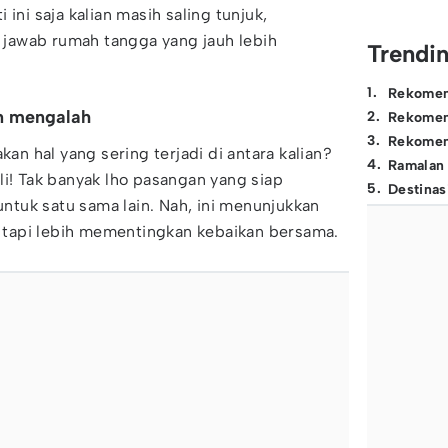
ini saja kalian masih saling tunjuk,
jawab rumah tangga yang jauh lebih
Trendi
1
.
Rekomen
n mengalah
2
.
Rekomen
3
.
Rekomen
 hal yang sering terjadi di antara kalian?
4
.
Ramalan
li! Tak banyak lho pasangan yang siap
5
.
Destinas
tuk satu sama lain. Nah, ini menunjukkan
s, tapi lebih mementingkan kebaikan bersama.