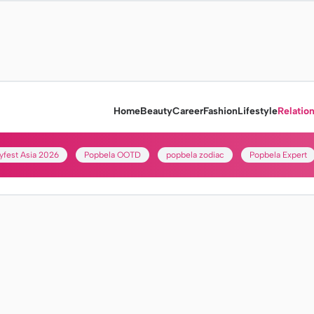
Home
Beauty
Career
Fashion
Lifestyle
Relatio
yfest Asia 2026
Popbela OOTD
popbela zodiac
Popbela Expert