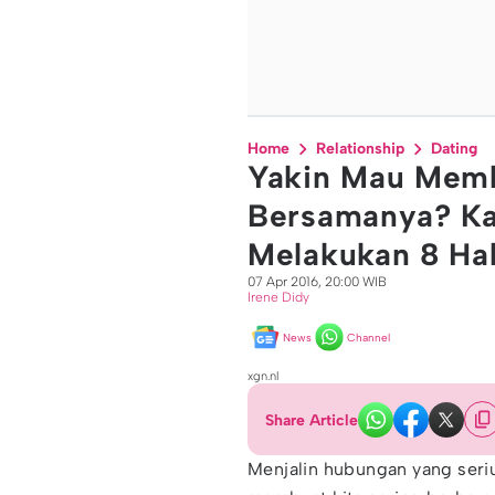
Home
Relationship
Dating
Yakin Mau Mem
Bersamanya? Ka
Melakukan 8 Hal
07 Apr 2016, 20:00 WIB
Irene Didy
News
Channel
xgn.nl
Share Article
Menjalin hubungan yang seri