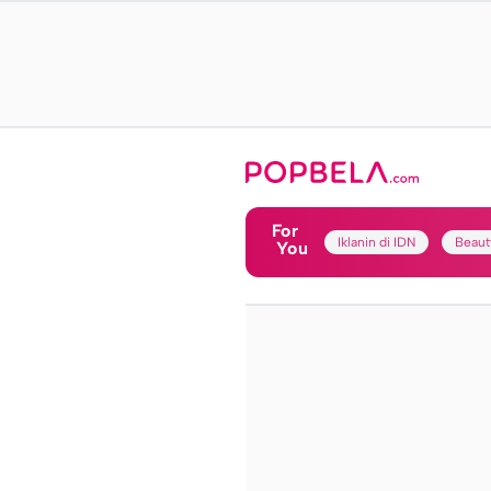
For
Iklanin di IDN
Beaut
You