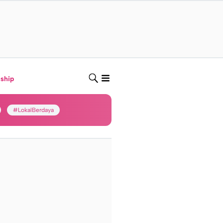
nship
#LokalBerdaya