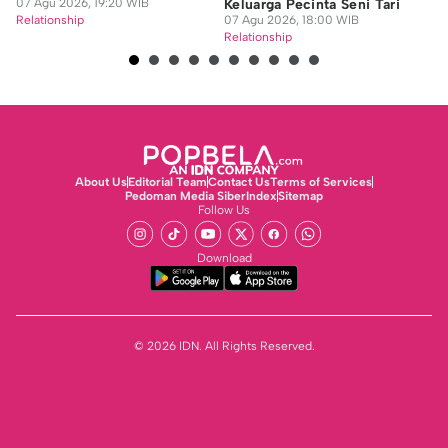
07 Agu 2026, 19:20 WIB
Keluarga Pecinta Seni Tari
Di
Relationship
07 Agu 2026, 18:00 WIB
07
Relationship
Re
About Us
Editorial Team
Contact Us
Terms of Services
Pedoman Media Siber
Index
Sitemap
Follow Us
Download
© 2026 IDN. All Rights Reserved.