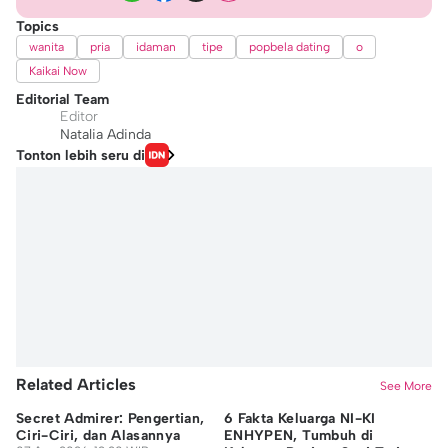
Topics
wanita
pria
idaman
tipe
popbela dating
o
Kaikai Now
Editorial Team
Editor
Natalia Adinda
Tonton lebih seru di
Related Articles
See More
Secret Admirer: Pengertian,
6 Fakta Keluarga NI-KI
5 
Ciri-Ciri, dan Alasannya
ENHYPEN, Tumbuh di
Di