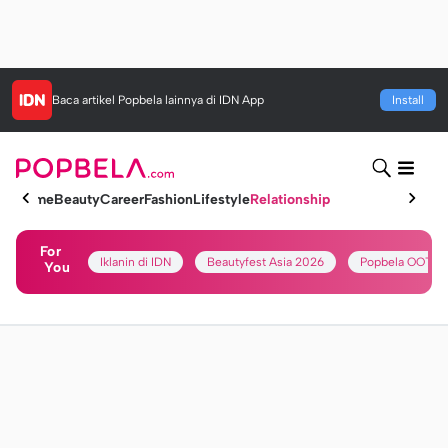
Baca artikel
Popbela
lainnya di IDN App
Install
Home
Beauty
Career
Fashion
Lifestyle
Relationship
For
Iklanin di IDN
Beautyfest Asia 2026
Popbela OOTD
You