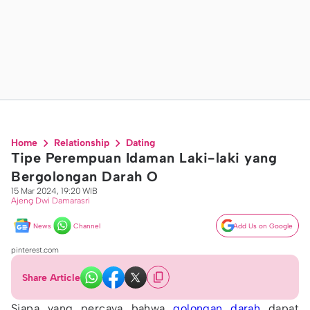
Home
Relationship
Dating
Tipe Perempuan Idaman Laki-laki yang
Bergolongan Darah O
15 Mar 2024, 19:20 WIB
Ajeng Dwi Damarasri
News
Channel
Add Us on Google
pinterest.com
Share Article
Siapa yang percaya bahwa
golongan darah
dapat