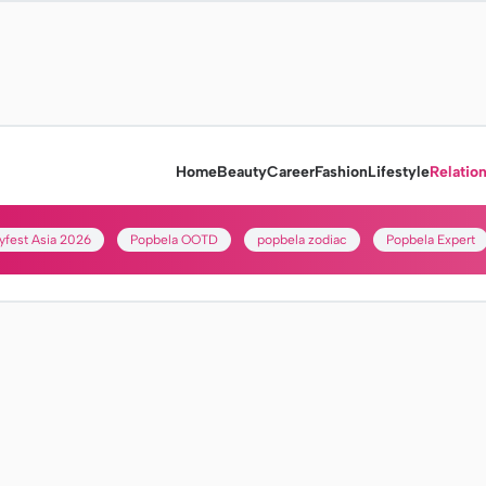
Home
Beauty
Career
Fashion
Lifestyle
Relatio
yfest Asia 2026
Popbela OOTD
popbela zodiac
Popbela Expert