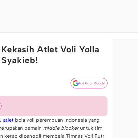
Kekasih Atlet Voli Yolla
 Syakieb!
Add Us on Google
tu
atlet
bola voli perempuan Indonesia yang
a merupakan pemain
middle blocker
untuk tim
an kerap dipanggil membela Timnas Voli Putri