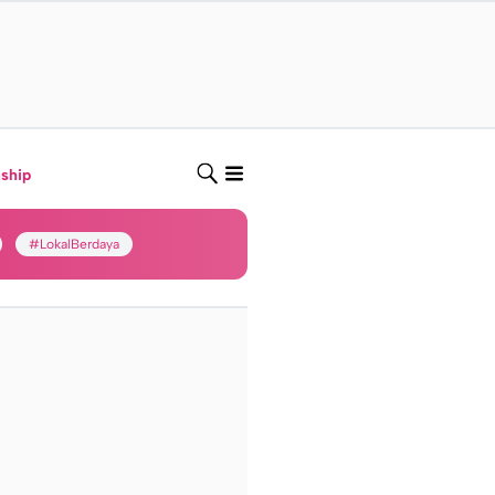
nship
#LokalBerdaya