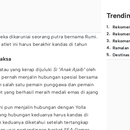
Trendi
1
.
Rekomen
2
.
Rekomen
eka dikaruniai seorang putra bernama Rumi.
3
.
Rekomen
tlet ini harus berakhir kandas di tahun
4
.
Ramalan
5
.
Destinas
yaksa
tau yang kerap dijuluki
Si "Anak Ajaib"
oleh
ni pernah menjalin hubungan spesial bersama
lah salah satu pemain punggawa dan pemain
t yang berhasil meraih medali emas di ajang
 ini pun menjalin hubungan dengan Yolla
yang hubungan keduanya harus kandas di
n keduanya diketahui setelah tertangkap
kan usai pertandingan basket SEA Games