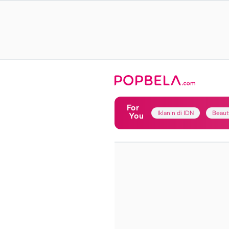
For
Iklanin di IDN
Beaut
You