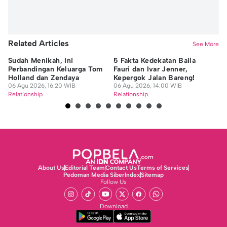
Related Articles
See More
Sudah Menikah, Ini
5 Fakta Kedekatan Baila
Gi
Perbandingan Keluarga Tom
Fauri dan Ivar Jenner,
Co
Holland dan Zendaya
Kepergok Jalan Bareng!
Me
06 Agu 2026, 16:20 WIB
06 Agu 2026, 14:00 WIB
06
Relationship
Relationship
Re
About Us
Editorial Team
Contact Us
Terms of Services
Pedoman Media Siber
Index
Sitemap
Follow Us
Download