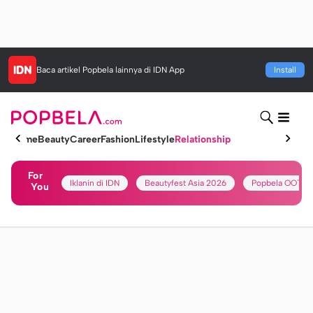
Baca artikel
Popbela
lainnya di IDN App
Install
Home
Beauty
Career
Fashion
Lifestyle
Relationship
For
Iklanin di IDN
Beautyfest Asia 2026
Popbela OOTD
You