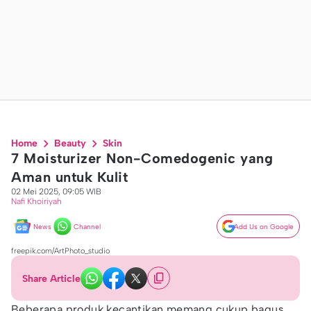
Home
Beauty
Skin
7 Moisturizer Non-Comedogenic yang
Aman untuk Kulit
02 Mei 2025, 09:05 WIB
Nafi Khoiriyah
News
Channel
Add Us on Google
freepik.com/ArtPhoto_studio
Share Article
Beberapa produk kecantikan memang cukup bagus,