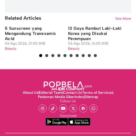
Related Articles
See More
5 Sunscreen yang
13 Gaya Rambut Laki-Laki
Bi
Mengandung Tranexamic
Korea yang Disukai
Pa
Acid
Perempuan
da
06 Agu 2026, 21:05 WIB
06 Agu 2026, 16:05 WIB
06
Beauty
Beauty
Be
About Us
Editorial Team
Contact Us
Terms of Services
Pedoman Media Siber
Index
Sitemap
Follow Us
Download