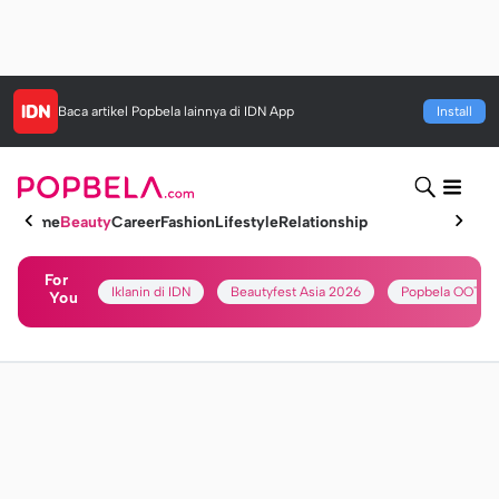
Baca artikel
Popbela
lainnya di IDN App
Install
Home
Beauty
Career
Fashion
Lifestyle
Relationship
For
Iklanin di IDN
Beautyfest Asia 2026
Popbela OOTD
You