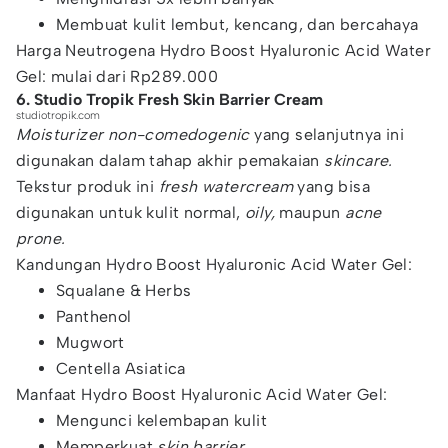
Membuat kulit lembut, kencang, dan bercahaya
Harga Neutrogena Hydro Boost Hyaluronic Acid Water
Gel: mulai dari Rp289.000
6. Studio Tropik Fresh Skin Barrier Cream
studiotropik.com
Moisturizer non-comedogenic
yang selanjutnya ini
digunakan dalam tahap akhir pemakaian
skincare.
Tekstur produk ini
fresh
watercream
yang bisa
digunakan untuk kulit normal,
oily,
maupun
acne
prone.
Kandungan Hydro Boost Hyaluronic Acid Water Gel:
Squalane & Herbs
Panthenol
Mugwort
Centella Asiatica
Manfaat Hydro Boost Hyaluronic Acid Water Gel:
Mengunci kelembapan kulit
Memperkuat
skin barrier