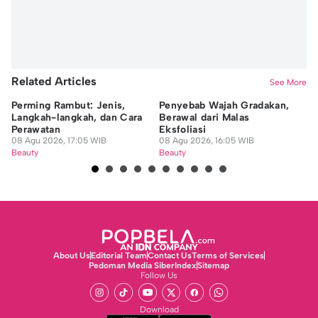
Related Articles
See More
Perming Rambut: Jenis,
Penyebab Wajah Gradakan,
7 
Langkah-langkah, dan Cara
Berawal dari Malas
ya
Perawatan
Eksfoliasi
Se
08 Agu 2026, 17:05 WIB
08 Agu 2026, 16:05 WIB
08
Beauty
Beauty
Be
About Us
Editorial Team
Contact Us
Terms of Services
Pedoman Media Siber
Index
Sitemap
Follow Us
Download