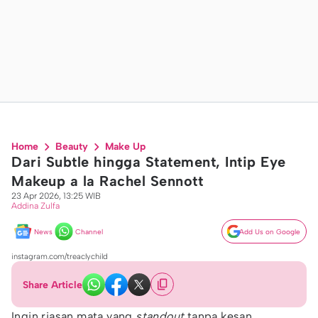
Home
Beauty
Make Up
Dari Subtle hingga Statement, Intip Eye
Makeup a la Rachel Sennott
23 Apr 2026, 13:25 WIB
Addina Zulfa
News
Channel
Add Us on Google
instagram.com/treaclychild
Share Article
Ingin riasan mata yang
standout
tanpa kesan