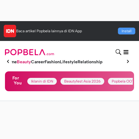
Baca artikel
Popbela
lainnya di IDN App
Install
Home
Beauty
Career
Fashion
Lifestyle
Relationship
For
Iklanin di IDN
Beautyfest Asia 2026
Popbela OOTD
You