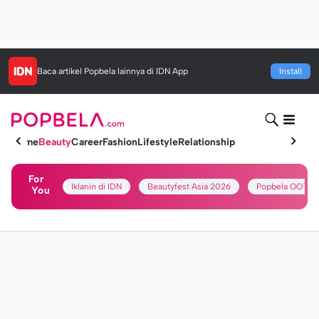
Baca artikel
Popbela
lainnya di IDN App
Install
Home
Beauty
Career
Fashion
Lifestyle
Relationship
For
Iklanin di IDN
Beautyfest Asia 2026
Popbela OOTD
You