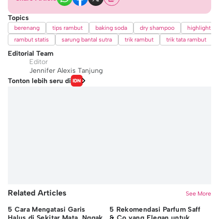
Topics
berenang
tips rambut
baking soda
dry shampoo
highlight r
rambut statis
sarung bantal sutra
trik rambut
trik tata rambut
Editorial Team
Editor
Jennifer Alexis Tanjung
Tonton lebih seru di
Related Articles
See More
5 Cara Mengatasi Garis
5 Rekomendasi Parfum Saff
5 
Halus di Sekitar Mata, Nggak
& Co yang Elegan untuk
un