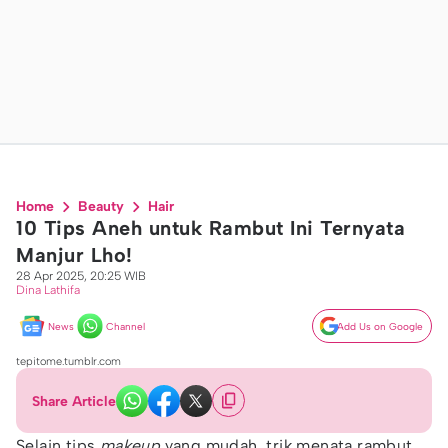
Home
Beauty
Hair
10 Tips Aneh untuk Rambut Ini Ternyata
Manjur Lho!
28 Apr 2025, 20:25 WIB
Dina Lathifa
News
Channel
Add Us on Google
tepitome.tumblr.com
Share Article
Selain tips
makeup
yang mudah, trik menata rambut