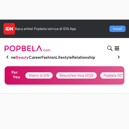
Baca artikel
Popbela
lainnya di IDN App
Install
Home
Beauty
Career
Fashion
Lifestyle
Relationship
For
Iklanin di IDN
Beautyfest Asia 2026
Popbela OOTD
You