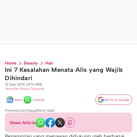
Home
Beauty
Hair
Ini 7 Kesalahan Menata Alis yang Wajib
Dihindari
12 Des 2019, 14:10 WIB
Jennifer Alexis Tanjung
News
Channel
Add Us on Google
Pinterest.com/Vogue/Karim Sadli
Share Article
Penampilan yang menawan didukung oleh berbagai