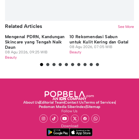
Related Articles
See More
Mengenal PDRN, Kandungan
10 Rekomendasi Sabun
7 
Skincare yang Tengah Naik
untuk Kulit Kering dan Gatal
H
Daun
08 Agu 2026, 07:05 WIB
He
08 Agu 2026, 09:25 WIB
Beauty
08
Beauty
Be
About Us
Editorial Team
Contact Us
Terms of Services
Pedoman Media Siber
Index
Sitemap
Follow Us
Download