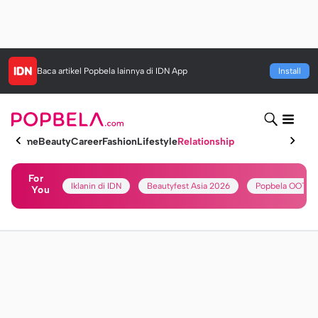
Baca artikel
Popbela
lainnya di IDN App
Install
Home
Beauty
Career
Fashion
Lifestyle
Relationship
For
Iklanin di IDN
Beautyfest Asia 2026
Popbela OOTD
You