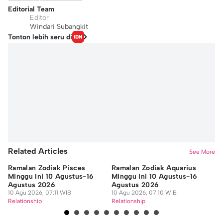
Editorial Team
Editor
Windari Subangkit
Tonton lebih seru di
Related Articles
See More
Ramalan Zodiak Pisces
Ramalan Zodiak Aquarius
Ra
Minggu Ini 10 Agustus-16
Minggu Ini 10 Agustus-16
Mi
Agustus 2026
Agustus 2026
Ag
10 Agu 2026, 07:11 WIB
10 Agu 2026, 07:10 WIB
10
Relationship
Relationship
Re