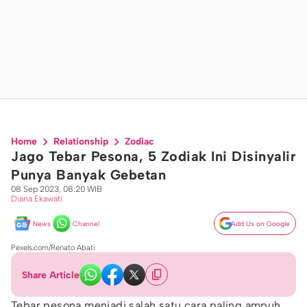
Home
Relationship
Zodiac
Jago Tebar Pesona, 5 Zodiak Ini Disinyalir
Punya Banyak Gebetan
08 Sep 2023, 08:20 WIB
Diana Ekawati
News
Channel
Add Us on Google
Pexels.com/Renato Abati
Share Article
Tebar pesona menjadi salah satu cara paling ampuh