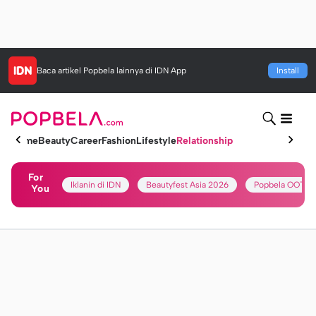
Baca artikel
Popbela
lainnya di IDN App
Install
Home
Beauty
Career
Fashion
Lifestyle
Relationship
For
Iklanin di IDN
Beautyfest Asia 2026
Popbela OOTD
You