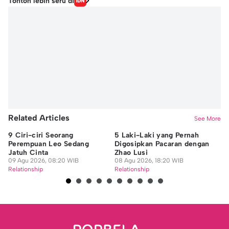
Tonton lebih seru di
Related Articles
See More
9 Ciri-ciri Seorang
5 Laki-Laki yang Pernah
9 
Perempuan Leo Sedang
Digosipkan Pacaran dengan
ya
Jatuh Cinta
Zhao Lusi
Or
09 Agu 2026, 08:20 WIB
08 Agu 2026, 18:20 WIB
08
Relationship
Relationship
Re