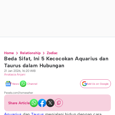
Home
Relationship
Zodiac
Beda Sifat, Ini 5 Kecocokan Aquarius dan
Taurus dalam Hubungan
21 Jan 2026, 16:20 WIB
Anatasia Anjani
News
Channel
Add Us on Google
Pexels.com/itsmeseher
Share Article
Aquarius
dan
Taurus
menjalani hidup dengan cara