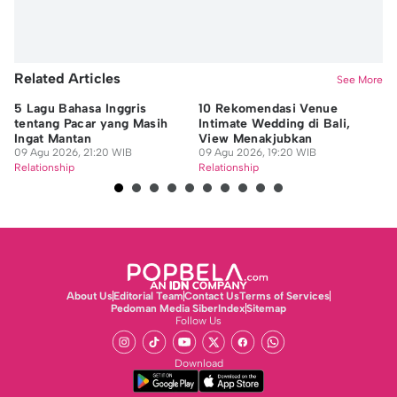
Related Articles
See More
5 Lagu Bahasa Inggris
10 Rekomendasi Venue
7 
tentang Pacar yang Masih
Intimate Wedding di Bali,
An
Ingat Mantan
View Menakjubkan
Ha
09 Agu 2026, 21:20 WIB
09 Agu 2026, 19:20 WIB
09
Relationship
Relationship
Re
About Us
Editorial Team
Contact Us
Terms of Services
Pedoman Media Siber
Index
Sitemap
Follow Us
Download