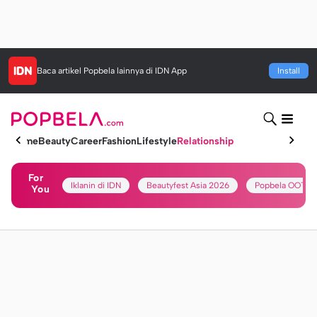
Baca artikel
Popbela
lainnya di IDN App
Install
Home
Beauty
Career
Fashion
Lifestyle
Relationship
For
Iklanin di IDN
Beautyfest Asia 2026
Popbela OOTD
You