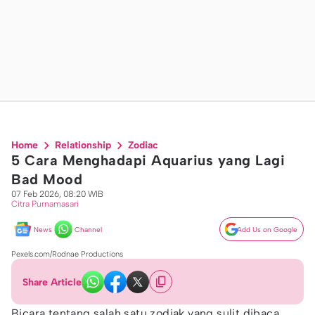
Home
Relationship
Zodiac
5 Cara Menghadapi Aquarius yang Lagi
Bad Mood
07 Feb 2026, 08:20 WIB
Citra Purnamasari
News
Channel
Add Us on Google
Pexels.com/Rodnae Productions
Share Article
Bicara tentang salah satu zodiak yang sulit dibaca