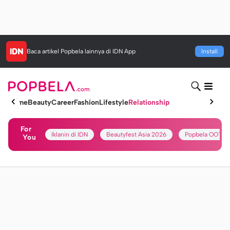
Baca artikel
Popbela
lainnya di IDN App
Install
Home
Beauty
Career
Fashion
Lifestyle
Relationship
For
Iklanin di IDN
Beautyfest Asia 2026
Popbela OOTD
You