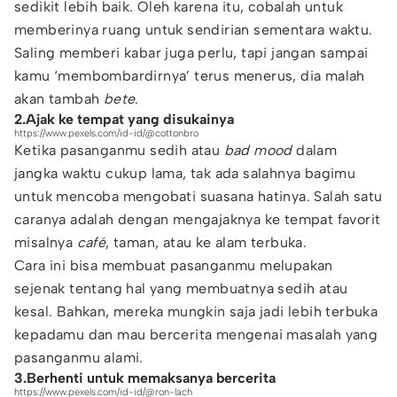
sedikit lebih baik. Oleh karena itu, cobalah untuk
memberinya ruang untuk sendirian sementara waktu.
Saling memberi kabar juga perlu, tapi jangan sampai
kamu ‘membombardirnya’ terus menerus, dia malah
akan tambah
bete
.
2.Ajak ke tempat yang disukainya
https://www.pexels.com/id-id/@cottonbro
Ketika pasanganmu sedih atau
bad mood
dalam
jangka waktu cukup lama, tak ada salahnya bagimu
untuk mencoba mengobati suasana hatinya. Salah satu
caranya adalah dengan mengajaknya ke tempat favorit
misalnya
café
, taman, atau ke alam terbuka.
Cara ini bisa membuat pasanganmu melupakan
sejenak tentang hal yang membuatnya sedih atau
kesal. Bahkan, mereka mungkin saja jadi lebih terbuka
kepadamu dan mau bercerita mengenai masalah yang
pasanganmu alami.
3.Berhenti untuk memaksanya bercerita
https://www.pexels.com/id-id/@ron-lach