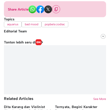
Share Article
Topics
aquarius
bad mood
popbela zodiac
Editorial Team
Editor
Tonton lebih seru di
Andhina Effendi
Editor
Windari Subangkit
Related Articles
See More
Dita Karang dan Violinist
Ternyata, Begini Karakter
Si