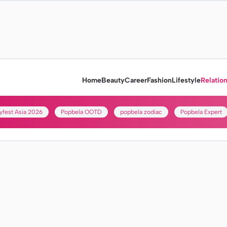
Home
Beauty
Career
Fashion
Lifestyle
Relatio
yfest Asia 2026
Popbela OOTD
popbela zodiac
Popbela Expert