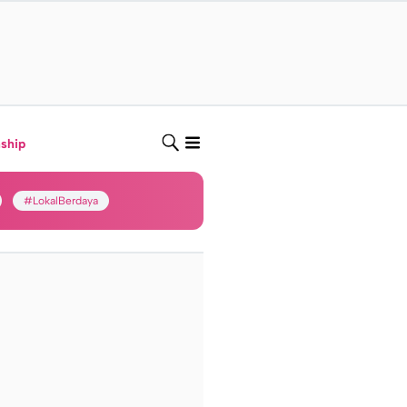
nship
#LokalBerdaya