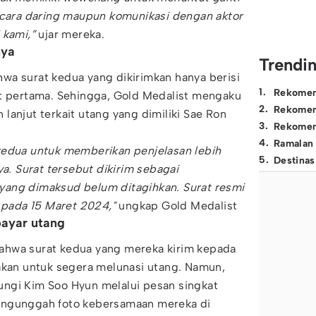
secara daring maupun komunikasi dengan aktor
 kami,”
ujar mereka.
nya
Trendi
wa surat kedua yang dikirimkan hanya berisi
1
.
Rekomen
at pertama. Sehingga, Gold Medalist mengaku
2
.
Rekomen
lanjut terkait utang yang dimiliki Sae Ron
3
.
Rekomen
4
.
Ramalan
kedua untuk memberikan penjelasan lebih
5
.
Destinas
ya. Surat tersebut dikirim sebagai
ang dimaksud belum ditagihkan. Surat resmi
m pada 15 Maret 2024,"
ungkap Gold Medalist
bayar utang
ahwa surat kedua yang mereka kirim kepada
akan untuk segera melunasi utang. Namun,
ngi Kim Soo Hyun melalui pesan singkat
engunggah foto kebersamaan mereka di