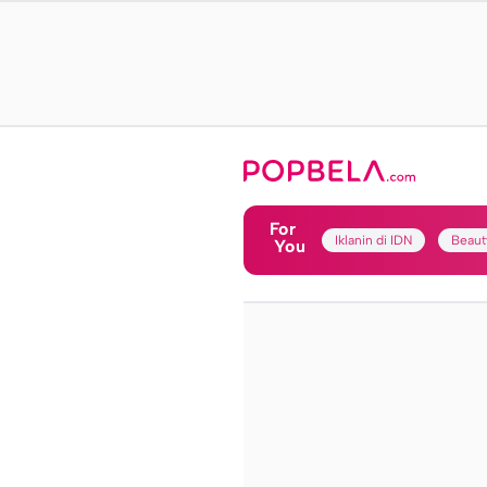
For
Iklanin di IDN
Beaut
You