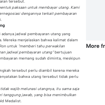
aran tersebut.
n bentuk paksaan untuk membayar utang. Kami
ernegosiasi dengannya terkait pembayaran
i.
ang
i adanya jadwal pembayaran utang yang
a. Mereka menjelaskan bahwa kalimat dalam
More f
Ron untuk
"memberi tahu perwakilan
an jadwal pembayaran utang"
bertujuan
embayaran memang sudah diminta, meskipun
gkah tersebut perlu diambil karena mereka
enyatakan bahwa utang tersebut tidak perlu
tidak wajib melunasi utangnya, itu sama saja
 tanggung jawab, yang bisa menimbulkan
old Medalist.