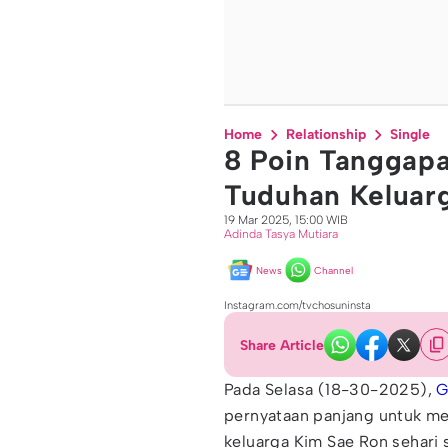
Home
Relationship
Single
8 Poin Tanggapa
Tuduhan Keluar
19 Mar 2025, 15:00 WIB
Adinda Tasya Mutiara
News
Channel
Instagram.com/tvchosuninsta
Share Article
Pada Selasa (18-30-2025),
G
pernyataan panjang untuk m
keluarga Kim Sae Ron sehari