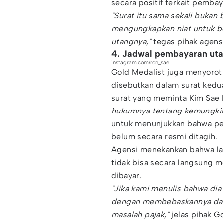
secara positif terkait pembay
"Surat itu sama sekali buka
mengungkapkan niat untuk b
utangnya,"
tegas pihak agens
4. Jadwal pembayaran ut
instagram.com/ron_sae
Gold Medalist juga menyorot
disebutkan dalam surat kedu
surat yang meminta Kim Sae 
hukumnya tentang kemungkin
untuk menunjukkan bahwa p
belum secara resmi ditagih.
Agensi menekankan bahwa lan
tidak bisa secara langsung m
dibayar.
"Jika kami menulis bahwa dia 
dengan membebaskannya dari
masalah pajak,"
jelas pihak G