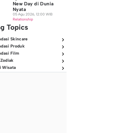
New Day di Dunia
Nyata
05 Agu 2026, 12:00 WIB
Relationship
ng Topics
dasi Skincare
dasi Produk
dasi Film
 Zodiak
i Wisata