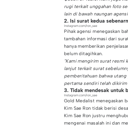
rugi terkait unggahan foto 
lain di bawah naungan agensi
2. Isi surat kedua sebenar
Instagram.com/ron_sae
Pihak agensi menegaskan bah
tambahan informasi dari sur
hanya memberikan penjelasan 
belum ditagihkan.
"Kami mengirim surat resmi 
lanjut terkait surat sebelumn
pemberitahuan bahwa utang y
pertama sendiri telah dikiri
3. Tidak mendesak untuk 
Instagram.com/ron_sae
Gold Medalist menegaskan b
Kim Sae Ron tidak berisi des
Kim Sae Ron justru menghubu
mengenai masalah ini dan m