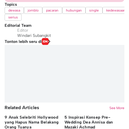
Topics
dewasa
jomblo
pacaran
hubungan
single
kedewasaan
serius
Editorial Team
Editor
Windari Subangkit
Tonton lebih seru di
Related Articles
See More
9 Anak Selebriti Hollywood
5 Inspirasi Konsep Pre-
Se
yang Hapus Nama Belakang
Wedding Dea Annisa dan
da
Orang Tuanya
Mazaki Achmad
Me