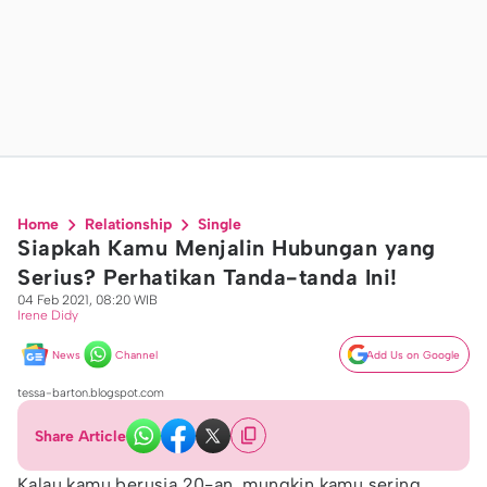
Home
Relationship
Single
Siapkah Kamu Menjalin Hubungan yang
Serius? Perhatikan Tanda-tanda Ini!
04 Feb 2021, 08:20 WIB
Irene Didy
News
Channel
Add Us on Google
tessa-barton.blogspot.com
Share Article
Kalau kamu berusia 20-an, mungkin kamu sering