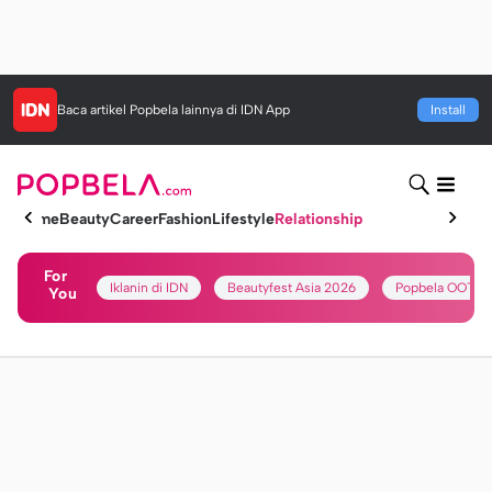
Baca artikel
Popbela
lainnya di IDN App
Install
Home
Beauty
Career
Fashion
Lifestyle
Relationship
For
Iklanin di IDN
Beautyfest Asia 2026
Popbela OOTD
You