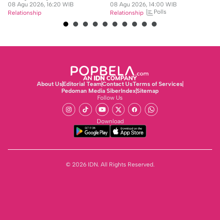
08 Agu 2026, 16:20 WIB
08 Agu 2026, 14:00 WIB
08
Polls
Relationship
Relationship
Re
About Us
Editorial Team
Contact Us
Terms of Services
Pedoman Media Siber
Index
Sitemap
Follow Us
Download
© 2026 IDN. All Rights Reserved.